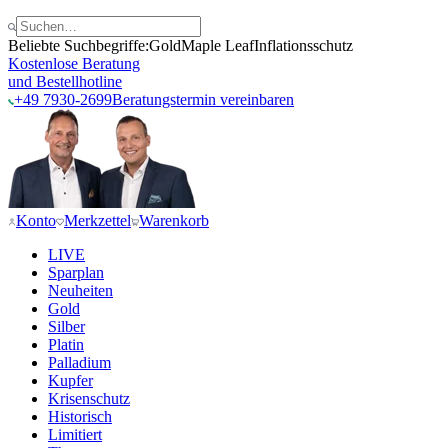
Beliebte Suchbegriffe:
Gold
Maple Leaf
Inflationsschutz
Kostenlose Beratung
und Bestellhotline
+49 7930-2699
Beratungstermin vereinbaren
Konto
Merkzettel
Warenkorb
LIVE
Sparplan
Neuheiten
Gold
Silber
Platin
Palladium
Kupfer
Krisenschutz
Historisch
Limitiert