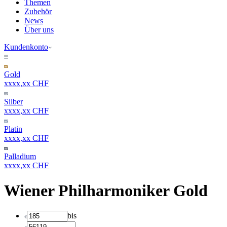
Themen
Zubehör
News
Über uns
Kundenkonto
Gold
xxxx,xx CHF
Silber
xxxx,xx CHF
Platin
xxxx,xx CHF
Palladium
xxxx,xx CHF
Wiener Philharmoniker Gold
bis