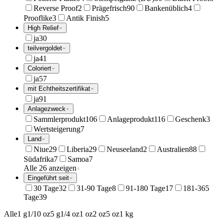
Reverse Proof
2
Prägefrisch
90
Bankenüblich
4
Prooflike
3
Antik Finish
5
High Relief
ja
30
teilvergoldet
ja
41
Coloriert
ja
57
mit Echtheitszertifikat
ja
91
Anlagezweck
Sammlerprodukt
106
Anlageprodukt
116
Geschenk
3
Wertsteigerung
7
Land
Niue
29
Liberia
29
Neuseeland
2
Australien
88
Südafrika
7
Samoa
7
Alle 26 anzeigen
Eingeführt seit
30 Tage
32
31-90 Tage
8
91-180 Tage
17
181-365
Tage
39
Alle
1 g
1/10 oz
5 g
1/4 oz
1 oz
2 oz
5 oz
1 kg