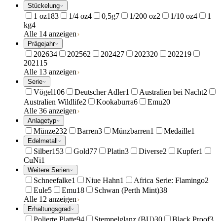
Stückelung
1 oz
183
1/4 oz
4
0,5g
7
1/200 oz
2
1/10 oz
4
1
kg
4
Alle 14 anzeigen
Prägejahr
2026
34
2025
62
2024
27
2023
20
2022
19
2021
15
Alle 13 anzeigen
Serie
Vögel
106
Deutscher Adler
1
Australien bei Nacht
2
Australien Wildlife
2
Kookaburra
6
Emu
20
Alle 36 anzeigen
Anlagetyp
Münze
232
Barren
3
Münzbarren
1
Medaille
1
Edelmetall
Silber
153
Gold
77
Platin
3
Diverse
2
Kupfer
1
CuNi
1
Weitere Serien
Schneefalke
1
Niue Hahn
1
Africa Serie: Flamingo
2
Eule
5
Emu
18
Schwan (Perth Mint)
38
Alle 12 anzeigen
Erhaltungsgrad
Polierte Platte
94
Stempelglanz (BU)
30
Black Proof
3