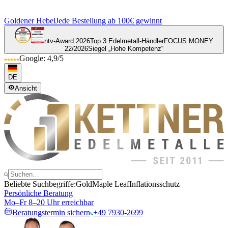
Goldener Hebel
Jede Bestellung ab 100€ gewinnt
ntv-Award 2026
Top 3 Edelmetall-Händler
FOCUS MONEY
22/2026
Siegel „Hohe Kompetenz“
Google: 4,9/5
DE
Ansicht
Beliebte Suchbegriffe:
Gold
Maple Leaf
Inflationsschutz
Persönliche Beratung
Mo–Fr 8–20 Uhr erreichbar
Beratungstermin sichern
+49 7930-2699