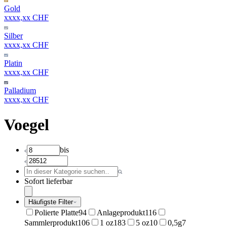
Gold
xxxx,xx CHF
Silber
xxxx,xx CHF
Platin
xxxx,xx CHF
Palladium
xxxx,xx CHF
Voegel
bis
Sofort lieferbar
Häufigste Filter
Polierte Platte
94
Anlageprodukt
116
Sammlerprodukt
106
1 oz
183
5 oz
10
0,5g
7