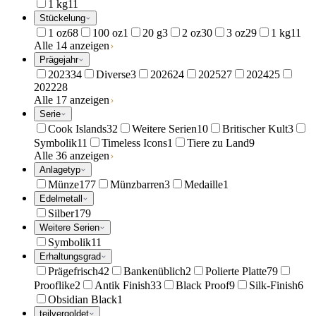
1 kg
11
Stückelung
1 oz
68
100 oz
1
20 g
3
2 oz
30
3 oz
29
1 kg
11
Alle 14 anzeigen
Prägejahr
2023
34
Diverse
3
2026
24
2025
27
2024
25
2022
28
Alle 17 anzeigen
Serie
Cook Islands
32
Weitere Serien
10
Britischer Kult
3
Symbolik
11
Timeless Icons
1
Tiere zu Land
9
Alle 36 anzeigen
Anlagetyp
Münze
177
Münzbarren
3
Medaille
1
Edelmetall
Silber
179
Weitere Serien
Symbolik
11
Erhaltungsgrad
Prägefrisch
42
Bankenüblich
2
Polierte Platte
79
Prooflike
2
Antik Finish
33
Black Proof
9
Silk-Finish
6
Obsidian Black
1
teilvergoldet