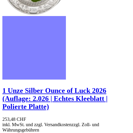
1 Unze Silber Ounce of Luck 2026
(Auflage: 2.026 | Echtes Kleeblatt |
Polierte Platte)
253,48 CHF
inkl. MwSt. und
zzgl. Versandkosten
zzgl. Zoll- und
Währungsgebühren