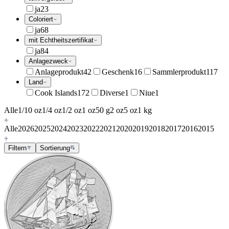
ja
23
Coloriert
ja
68
mit Echtheitszertifikat
ja
84
Anlagezweck
Anlageprodukt
42
Geschenk
16
Sammlerprodukt
117
Land
Cook Islands
172
Diverse
1
Niue
1
Alle
1/10 oz
1/4 oz
1/2 oz
1 oz
50 g
2 oz
5 oz
1 kg
Alle
2026
2025
2024
2023
2022
2021
2020
2019
2018
2017
2016
2015
Filtern
Sortierung