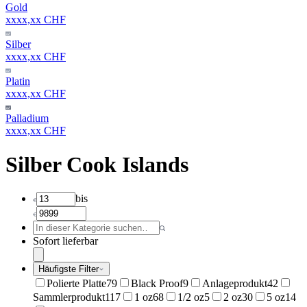
Gold
xxxx,xx CHF
Silber
xxxx,xx CHF
Platin
xxxx,xx CHF
Palladium
xxxx,xx CHF
Silber Cook Islands
bis
Sofort lieferbar
Häufigste Filter
Polierte Platte
79
Black Proof
9
Anlageprodukt
42
Sammlerprodukt
117
1 oz
68
1/2 oz
5
2 oz
30
5 oz
14