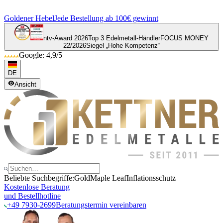
Goldener Hebel
Jede Bestellung ab 100€ gewinnt
ntv-Award 2026
Top 3 Edelmetall-Händler
FOCUS MONEY
22/2026
Siegel „Hohe Kompetenz“
Google: 4,9/5
DE
Ansicht
Beliebte Suchbegriffe:
Gold
Maple Leaf
Inflationsschutz
Kostenlose Beratung
und Bestellhotline
+49 7930-2699
Beratungstermin vereinbaren