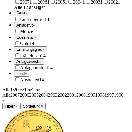
2007
1
2006
1
2005
1
2004
1
2003
1
2002
1
Alle 12 anzeigen
Serie
Lunar Serie I
14
Anlagetyp
Münze
14
Edelmetall
Gold
14
Erhaltungsgrad
Prägefrisch
14
Anlagezweck
Anlageprodukt
14
Land
Australien
14
Alle
1/20 oz
1 oz
2 oz
Alle
2007
2006
2005
2004
2003
2002
2001
2000
1999
1998
1997
1996
Filtern
Sortierung