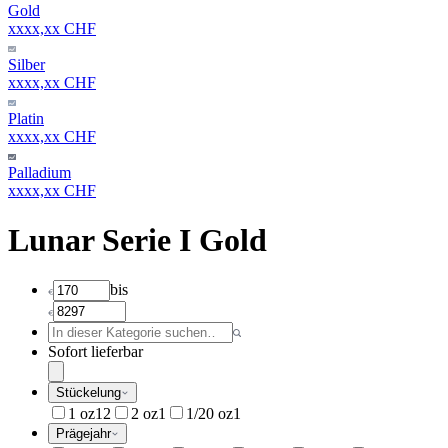
Gold
xxxx,xx CHF
Silber
xxxx,xx CHF
Platin
xxxx,xx CHF
Palladium
xxxx,xx CHF
Lunar Serie I Gold
bis
Sofort lieferbar
Stückelung
1 oz
12
2 oz
1
1/20 oz
1
Prägejahr