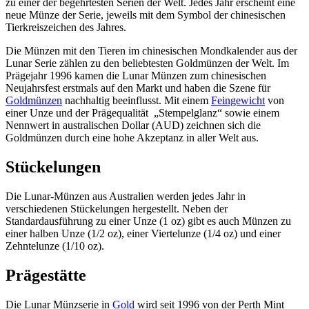
zu einer der begehrtesten Serien der Welt. Jedes Jahr erscheint eine
neue Münze der Serie, jeweils mit dem Symbol der chinesischen
Tierkreiszeichen des Jahres.
Die Münzen mit den Tieren im chinesischen Mondkalender aus der
Lunar Serie zählen zu den beliebtesten Goldmünzen der Welt. Im
Prägejahr 1996 kamen die Lunar Münzen zum chinesischen
Neujahrsfest erstmals auf den Markt und haben die Szene für
Goldmünzen
nachhaltig beeinflusst. Mit einem
Feingewicht
von
einer Unze und der Prägequalität „Stempelglanz“ sowie einem
Nennwert in australischen Dollar (AUD) zeichnen sich die
Goldmünzen durch eine hohe Akzeptanz in aller Welt aus.
Stückelungen
Die Lunar-Münzen aus Australien werden jedes Jahr in
verschiedenen Stückelungen hergestellt. Neben der
Standardausführung zu einer Unze (1 oz) gibt es auch Münzen zu
einer halben Unze (1/2 oz), einer Viertelunze (1/4 oz) und einer
Zehntelunze (1/10 oz).
Prägestätte
Die Lunar Münzserie in
Gold
wird seit 1996 von der Perth Mint