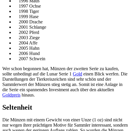
1996 Maus
1997 Ochse
1998 Tiger
1999 Hase
2000 Drache
2001 Schlange
2002 Pferd
2003 Ziege
2004 Affe
2005 Hahn
2006 Hund
2007 Schwein
Wer schon begonnen hat, Münzen der zweiten Serie zu kaufen,
sollte unbedingt auf die Lunar Serie 1
Gold
einen Blick werfen. Die
Darstellungen der Tierkreiszeichen sind sehr schön und der
Sammlerwert der Münzen stieg stetig an. Somit ist eine Anlage in
die Serie ein spannendes Investment auch über den aktuellen
Goldpreis
hinaus.
Seltenheit
Die Münzen mit einem Gewicht von einer Unze (1 oz) sind nicht
nur wegen ihrer prächtigen Motive für Sammler interessant, sondern
auch wegen der geringen Auflage zahlen. So wurden die Münzen