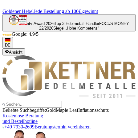
Goldener Hebel
Jede Bestellung ab 100€ gewinnt
ntv-Award 2026
Top 3 Edelmetall-Händler
FOCUS MONEY
22/2026
Siegel „Hohe Kompetenz“
Google: 4,9/5
DE
Ansicht
Beliebte Suchbegriffe:
Gold
Maple Leaf
Inflationsschutz
Kostenlose Beratung
und Bestellhotline
+49 7930-2699
Beratungstermin vereinbaren