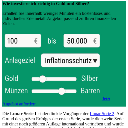
Wie investiere ich richtig in Gold und Silber?
Erhalten Sie innerhalb weniger Minuten ein kostenloses und
individuelles Edelmetall-Angebot passend zu Ihren finanziellen
Zielen.
Jetzt
Angebot anfordern
Die
Lunar Serie I
ist der direkte Vorgänger der
Lunar Serie 2
. Auf
Grund des großen Erfolges der ersten Serie, wurde die zweite Serie
mit einer noch größeren Auflage international vertrieben und wurde