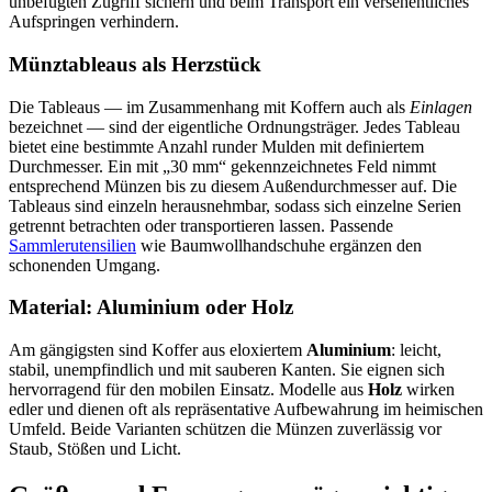
unbefugten Zugriff sichern und beim Transport ein versehentliches
Aufspringen verhindern.
Münztableaus als Herzstück
Die Tableaus — im Zusammenhang mit Koffern auch als
Einlagen
bezeichnet — sind der eigentliche Ordnungsträger. Jedes Tableau
bietet eine bestimmte Anzahl runder Mulden mit definiertem
Durchmesser. Ein mit „30 mm“ gekennzeichnetes Feld nimmt
entsprechend Münzen bis zu diesem Außendurchmesser auf. Die
Tableaus sind einzeln herausnehmbar, sodass sich einzelne Serien
getrennt betrachten oder transportieren lassen. Passende
Sammlerutensilien
wie Baumwollhandschuhe ergänzen den
schonenden Umgang.
Material: Aluminium oder Holz
Am gängigsten sind Koffer aus eloxiertem
Aluminium
: leicht,
stabil, unempfindlich und mit sauberen Kanten. Sie eignen sich
hervorragend für den mobilen Einsatz. Modelle aus
Holz
wirken
edler und dienen oft als repräsentative Aufbewahrung im heimischen
Umfeld. Beide Varianten schützen die Münzen zuverlässig vor
Staub, Stößen und Licht.