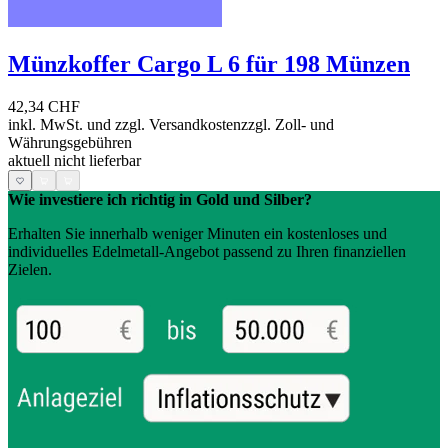
Münzkoffer Cargo L 6 für 198 Münzen
42,34 CHF
inkl. MwSt. und
zzgl. Versandkosten
zzgl. Zoll- und
Währungsgebühren
aktuell nicht lieferbar
Wie investiere ich richtig in Gold und Silber?
Erhalten Sie innerhalb weniger Minuten ein kostenloses und
individuelles Edelmetall-Angebot passend zu Ihren finanziellen
Zielen.