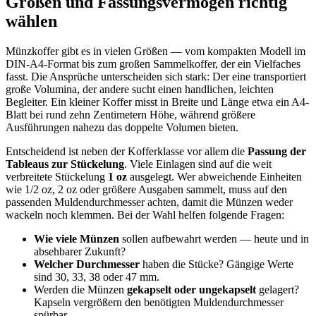
Größen und Fassungsvermögen richtig
wählen
Münzkoffer gibt es in vielen Größen — vom kompakten Modell im
DIN-A4-Format bis zum großen Sammelkoffer, der ein Vielfaches
fasst. Die Ansprüche unterscheiden sich stark: Der eine transportiert
große Volumina, der andere sucht einen handlichen, leichten
Begleiter. Ein kleiner Koffer misst in Breite und Länge etwa ein A4-
Blatt bei rund zehn Zentimetern Höhe, während größere
Ausführungen nahezu das doppelte Volumen bieten.
Entscheidend ist neben der Kofferklasse vor allem die
Passung der
Tableaus zur Stückelung
. Viele Einlagen sind auf die weit
verbreitete Stückelung
1 oz
ausgelegt. Wer abweichende Einheiten
wie 1/2 oz, 2 oz oder größere Ausgaben sammelt, muss auf den
passenden Muldendurchmesser achten, damit die Münzen weder
wackeln noch klemmen. Bei der Wahl helfen folgende Fragen:
Wie viele Münzen
sollen aufbewahrt werden — heute und in
absehbarer Zukunft?
Welcher Durchmesser
haben die Stücke? Gängige Werte
sind 30, 33, 38 oder 47 mm.
Werden die Münzen
gekapselt oder ungekapselt
gelagert?
Kapseln vergrößern den benötigten Muldendurchmesser
spürbar.