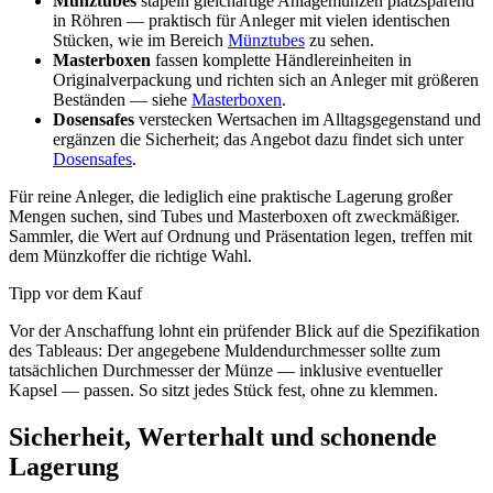
Münztubes
stapeln gleichartige Anlagemünzen platzsparend
in Röhren — praktisch für Anleger mit vielen identischen
Stücken, wie im Bereich
Münztubes
zu sehen.
Masterboxen
fassen komplette Händlereinheiten in
Originalverpackung und richten sich an Anleger mit größeren
Beständen — siehe
Masterboxen
.
Dosensafes
verstecken Wertsachen im Alltagsgegenstand und
ergänzen die Sicherheit; das Angebot dazu findet sich unter
Dosensafes
.
Für reine Anleger, die lediglich eine praktische Lagerung großer
Mengen suchen, sind Tubes und Masterboxen oft zweckmäßiger.
Sammler, die Wert auf Ordnung und Präsentation legen, treffen mit
dem Münzkoffer die richtige Wahl.
Tipp vor dem Kauf
Vor der Anschaffung lohnt ein prüfender Blick auf die Spezifikation
des Tableaus: Der angegebene Muldendurchmesser sollte zum
tatsächlichen Durchmesser der Münze — inklusive eventueller
Kapsel — passen. So sitzt jedes Stück fest, ohne zu klemmen.
Sicherheit, Werterhalt und schonende
Lagerung