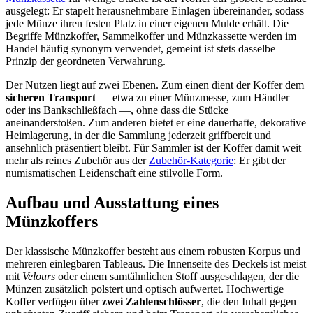
ausgelegt: Er stapelt herausnehmbare Einlagen übereinander, sodass
jede Münze ihren festen Platz in einer eigenen Mulde erhält. Die
Begriffe Münzkoffer, Sammelkoffer und Münzkassette werden im
Handel häufig synonym verwendet, gemeint ist stets dasselbe
Prinzip der geordneten Verwahrung.
Der Nutzen liegt auf zwei Ebenen. Zum einen dient der Koffer dem
sicheren Transport
— etwa zu einer Münzmesse, zum Händler
oder ins Bankschließfach —, ohne dass die Stücke
aneinanderstoßen. Zum anderen bietet er eine dauerhafte, dekorative
Heimlagerung, in der die Sammlung jederzeit griffbereit und
ansehnlich präsentiert bleibt. Für Sammler ist der Koffer damit weit
mehr als reines Zubehör aus der
Zubehör-Kategorie
: Er gibt der
numismatischen Leidenschaft eine stilvolle Form.
Aufbau und Ausstattung eines
Münzkoffers
Der klassische Münzkoffer besteht aus einem robusten Korpus und
mehreren einlegbaren Tableaus. Die Innenseite des Deckels ist meist
mit
Velours
oder einem samtähnlichen Stoff ausgeschlagen, der die
Münzen zusätzlich polstert und optisch aufwertet. Hochwertige
Koffer verfügen über
zwei Zahlenschlösser
, die den Inhalt gegen