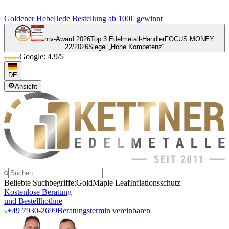
Goldener Hebel
Jede Bestellung ab 100€ gewinnt
ntv-Award 2026
Top 3 Edelmetall-Händler
FOCUS MONEY
22/2026
Siegel „Hohe Kompetenz“
Google: 4,9/5
DE
Ansicht
Beliebte Suchbegriffe:
Gold
Maple Leaf
Inflationsschutz
Kostenlose Beratung
und Bestellhotline
+49 7930-2699
Beratungstermin vereinbaren