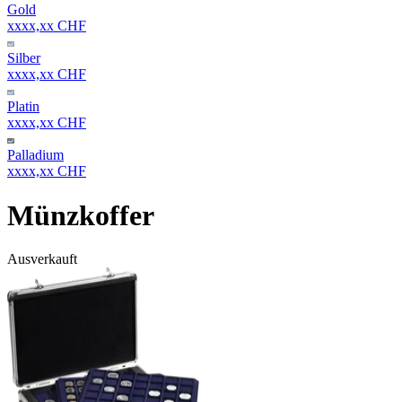
Gold
xxxx,xx CHF
Silber
xxxx,xx CHF
Platin
xxxx,xx CHF
Palladium
xxxx,xx CHF
Münzkoffer
Ausverkauft