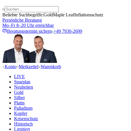
Beliebte Suchbegriffe:
Gold
Maple Leaf
Inflationsschutz
Persönliche Beratung
Mo–Fr 8–20 Uhr erreichbar
Beratungstermin sichern
+49 7930-2699
Konto
Merkzettel
Warenkorb
LIVE
Sparplan
Neuheiten
Gold
Silber
Platin
Palladium
Kupfer
Krisenschutz
Historisch
Limitiert