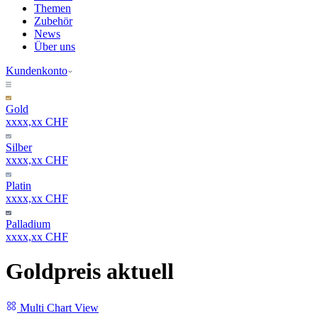
Themen
Zubehör
News
Über uns
Kundenkonto
Gold
xxxx,xx CHF
Silber
xxxx,xx CHF
Platin
xxxx,xx CHF
Palladium
xxxx,xx CHF
Goldpreis aktuell
Multi Chart View