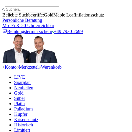
Beliebte Suchbegriffe:
Gold
Maple Leaf
Inflationsschutz
Persönliche Beratung
Mo–Fr 8–20 Uhr erreichbar
Beratungstermin sichern
+49 7930-2699
Konto
Merkzettel
Warenkorb
LIVE
Sparplan
Neuheiten
Gold
Silber
Platin
Palladium
Kupfer
Krisenschutz
Historisch
Limitiert