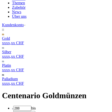
Themen
Zubehör
News
Über uns
Kundenkonto
Gold
xxxx,xx CHF
Silber
xxxx,xx CHF
Platin
xxxx,xx CHF
Palladium
xxxx,xx CHF
Centenario Goldmünzen
bis