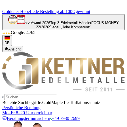
Goldener Hebel
Jede Bestellung ab 100€ gewinnt
ntv-Award 2026
Top 3 Edelmetall-Händler
FOCUS MONEY
22/2026
Siegel „Hohe Kompetenz“
Google: 4,9/5
DE
Ansicht
Beliebte Suchbegriffe:
Gold
Maple Leaf
Inflationsschutz
Persönliche Beratung
Mo–Fr 8–20 Uhr erreichbar
Beratungstermin sichern
+49 7930-2699