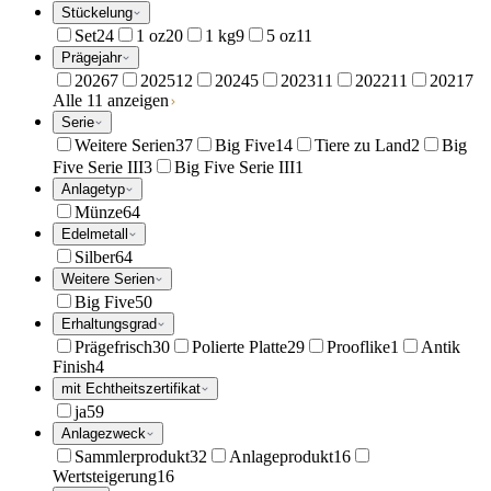
Stückelung
Set
24
1 oz
20
1 kg
9
5 oz
11
Prägejahr
2026
7
2025
12
2024
5
2023
11
2022
11
2021
7
Alle 11 anzeigen
Serie
Weitere Serien
37
Big Five
14
Tiere zu Land
2
Big
Five Serie III
3
Big Five Serie III
1
Anlagetyp
Münze
64
Edelmetall
Silber
64
Weitere Serien
Big Five
50
Erhaltungsgrad
Prägefrisch
30
Polierte Platte
29
Prooflike
1
Antik
Finish
4
mit Echtheitszertifikat
ja
59
Anlagezweck
Sammlerprodukt
32
Anlageprodukt
16
Wertsteigerung
16