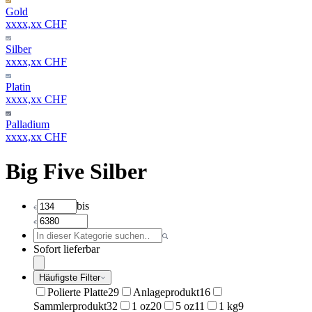
Gold
xxxx,xx CHF
Silber
xxxx,xx CHF
Platin
xxxx,xx CHF
Palladium
xxxx,xx CHF
Big Five Silber
bis
Sofort lieferbar
Häufigste Filter
Polierte Platte
29
Anlageprodukt
16
Sammlerprodukt
32
1 oz
20
5 oz
11
1 kg
9