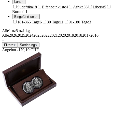
Land
Südafrika
18
Elfenbeinküste
4
Afrika
36
Liberia
5
Burundi
1
Eingeführt seit
181-365 Tage
6
30 Tage
11
91-180 Tage
3
Alle
1 oz
5 oz
1 kg
Alle
2026
2025
2024
2023
2022
2021
2020
2019
2018
2017
2016
Filtern
Sortierung
Angebot
-170,10 CHF