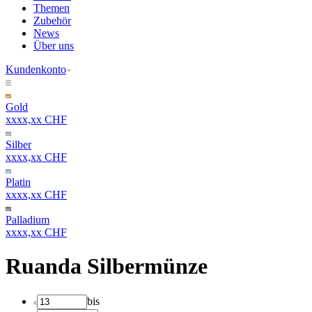
Themen
Zubehör
News
Über uns
Kundenkonto
Gold
xxxx,xx CHF
Silber
xxxx,xx CHF
Platin
xxxx,xx CHF
Palladium
xxxx,xx CHF
Ruanda Silbermünze
bis