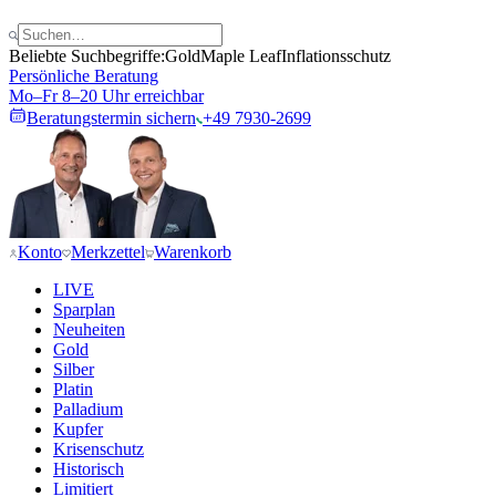
Beliebte Suchbegriffe:
Gold
Maple Leaf
Inflationsschutz
Persönliche Beratung
Mo–Fr 8–20 Uhr erreichbar
Beratungstermin sichern
+49 7930-2699
Konto
Merkzettel
Warenkorb
LIVE
Sparplan
Neuheiten
Gold
Silber
Platin
Palladium
Kupfer
Krisenschutz
Historisch
Limitiert