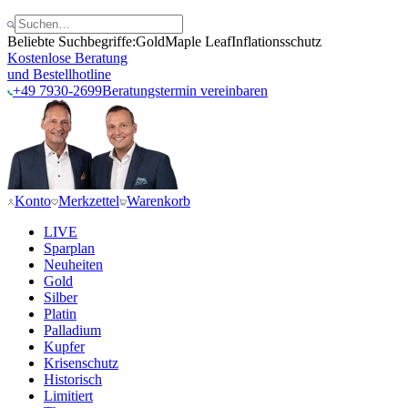
Beliebte Suchbegriffe:
Gold
Maple Leaf
Inflationsschutz
Kostenlose Beratung
und Bestellhotline
+49 7930-2699
Beratungstermin vereinbaren
Konto
Merkzettel
Warenkorb
LIVE
Sparplan
Neuheiten
Gold
Silber
Platin
Palladium
Kupfer
Krisenschutz
Historisch
Limitiert