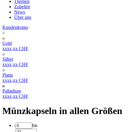
Themen
Zubehör
News
Über uns
Kundenkonto
Gold
xxxx,xx CHF
Silber
xxxx,xx CHF
Platin
xxxx,xx CHF
Palladium
xxxx,xx CHF
Münzkapseln in allen Größen
bis