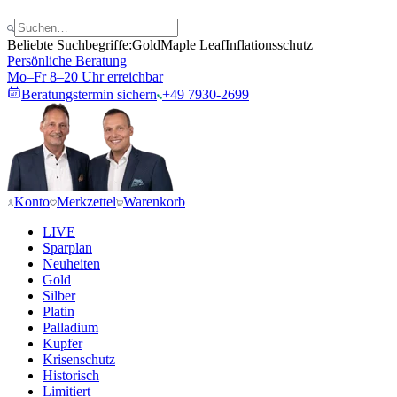
Beliebte Suchbegriffe:
Gold
Maple Leaf
Inflationsschutz
Persönliche Beratung
Mo–Fr 8–20 Uhr erreichbar
Beratungstermin sichern
+49 7930-2699
Konto
Merkzettel
Warenkorb
LIVE
Sparplan
Neuheiten
Gold
Silber
Platin
Palladium
Kupfer
Krisenschutz
Historisch
Limitiert