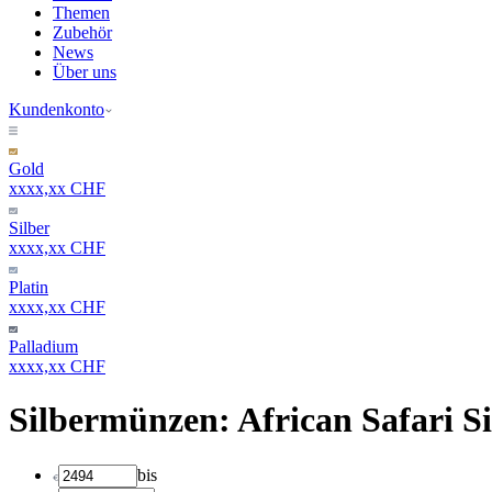
Themen
Zubehör
News
Über uns
Kundenkonto
Gold
xxxx,xx CHF
Silber
xxxx,xx CHF
Platin
xxxx,xx CHF
Palladium
xxxx,xx CHF
Silbermünzen: African Safari Si
bis