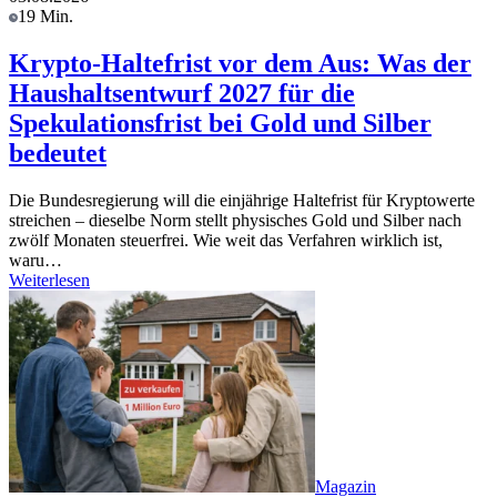
19 Min.
Krypto-Haltefrist vor dem Aus: Was der
Haushaltsentwurf 2027 für die
Spekulationsfrist bei Gold und Silber
bedeutet
Die Bundesregierung will die einjährige Haltefrist für Kryptowerte
streichen – dieselbe Norm stellt physisches Gold und Silber nach
zwölf Monaten steuerfrei. Wie weit das Verfahren wirklich ist,
waru…
Weiterlesen
Magazin