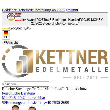
Goldener Hebel
Jede Bestellung ab 100€ gewinnt
ntv-Award 2026
Top 3 Edelmetall-Händler
FOCUS MONEY
22/2026
Siegel „Hohe Kompetenz“
Google: 4,9/5
DE
Ansicht
Beliebte Suchbegriffe:
Gold
Maple Leaf
Inflationsschutz
Persönliche Beratung
Mo–Fr 8–20 Uhr erreichbar
Beratungstermin sichern
+49 7930-2699