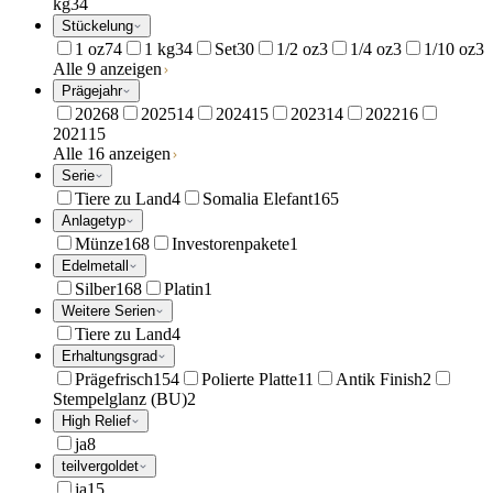
kg
34
Stückelung
1 oz
74
1 kg
34
Set
30
1/2 oz
3
1/4 oz
3
1/10 oz
3
Alle 9 anzeigen
Prägejahr
2026
8
2025
14
2024
15
2023
14
2022
16
2021
15
Alle 16 anzeigen
Serie
Tiere zu Land
4
Somalia Elefant
165
Anlagetyp
Münze
168
Investorenpakete
1
Edelmetall
Silber
168
Platin
1
Weitere Serien
Tiere zu Land
4
Erhaltungsgrad
Prägefrisch
154
Polierte Platte
11
Antik Finish
2
Stempelglanz (BU)
2
High Relief
ja
8
teilvergoldet
ja
15