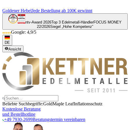
Goldener Hebel
Jede Bestellung ab 100€ gewinnt
ntv-Award 2026
Top 3 Edelmetall-Händler
FOCUS MONEY
22/2026
Siegel „Hohe Kompetenz“
Google: 4,9/5
DE
Ansicht
Beliebte Suchbegriffe:
Gold
Maple Leaf
Inflationsschutz
Kostenlose Beratung
und Bestellhotline
+49 7930-2699
Beratungstermin vereinbaren