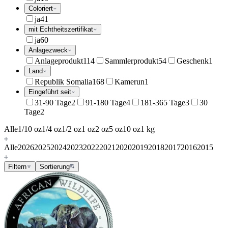
Coloriert
ja
41
mit Echtheitszertifikat
ja
60
Anlagezweck
Anlageprodukt
114
Sammlerprodukt
54
Geschenk
1
Land
Republik Somalia
168
Kamerun
1
Eingeführt seit
31-90 Tage
2
91-180 Tage
4
181-365 Tage
3
30
Tage
2
Alle
1/10 oz
1/4 oz
1/2 oz
1 oz
2 oz
5 oz
10 oz
1 kg
Alle
2026
2025
2024
2023
2022
2021
2020
2019
2018
2017
2016
2015
Filtern
Sortierung