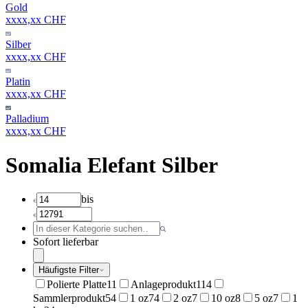
Gold
xxxx,xx CHF
Silber
xxxx,xx CHF
Platin
xxxx,xx CHF
Palladium
xxxx,xx CHF
Somalia Elefant Silber
bis
Sofort lieferbar
Häufigste Filter
Polierte Platte
11
Anlageprodukt
114
Sammlerprodukt
54
1 oz
74
2 oz
7
10 oz
8
5 oz
7
1