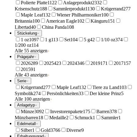
Polierte Platte
1122
Anlageprodukt
2332
Krisenschutz
188
Sammlerprodukt
1130
Krügerrand
277
Maple Leaf
132
Wiener Philharmoniker
100
Britannia
100
American Eagle
102
Känguru
151
Libertad
40
China Panda
108
Stückelung
1 oz
1097
1 g
113
Set
104
5 g
42
1/10 oz
374
1/200 oz
114
Alle 55 anzeigen
Prägejahr
2026
289
2025
423
2024
346
2019
171
2017
157
2015
91
Alle 43 anzeigen
Serie
Krügerrand
277
Maple Leaf
132
Tiere zu Land
103
Symbolik
274
Persönlichkeiten
33
Der kleine Prinz
5
Alle 100 anzeigen
Anlagetyp
Münze
3092
Investorenpakete
175
Barren
378
Münzbarren
18
Medaille
2
Schmuck
1
Sammler
1
Edelmetall
Silber
1
Gold
3766
Diverse
9
Erhaltungsgrad