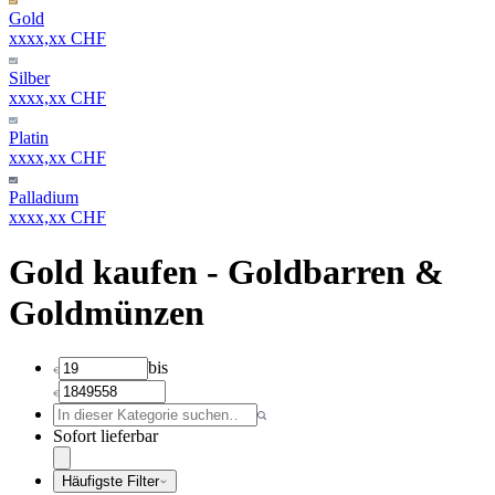
Gold
xxxx,xx CHF
Silber
xxxx,xx CHF
Platin
xxxx,xx CHF
Palladium
xxxx,xx CHF
Gold kaufen - Goldbarren &
Goldmünzen
bis
Sofort lieferbar
Häufigste Filter