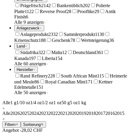
Prägefrisch
2142
Bankenüblich
202
Polierte
Platte
1122
Reverse Proof
28
Prooflike
29
Antik
Finish
6
Alle 9 anzeigen
Anlagezweck
Anlageprodukt
2332
Sammlerprodukt
1130
Krisenschutz
188
Geschenk
78
Wertsteigerung
36
Land
Südafrika
322
Malta
12
Deutschland
361
Kanada
197
Liberia
154
Alle 60 anzeigen
Hersteller
Rand Refinery
228
South African Mint
115
Heimerle
und Meule
86
Royal Canadian Mint
171
Kettner
Edelmetalle
151
Alle 50 anzeigen
Alle
1 g
1/10 oz
1/4 oz
1/2 oz
1 oz
50 g
5 oz
1 kg
Alle
2026
2025
2024
2023
2022
2021
2020
2019
2018
2017
2016
2015
Filtern
Sortierung
Angebot
-28,02 CHF