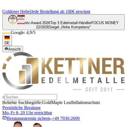
Goldener Hebel
Jede Bestellung ab 100€ gewinnt
ntv-Award 2026
Top 3 Edelmetall-Händler
FOCUS MONEY
22/2026
Siegel „Hohe Kompetenz“
Google: 4,9/5
DE
Ansicht
Beliebte Suchbegriffe:
Gold
Maple Leaf
Inflationsschutz
Persönliche Beratung
Mo–Fr 8–20 Uhr erreichbar
Beratungstermin sichern
+49 7930-2699