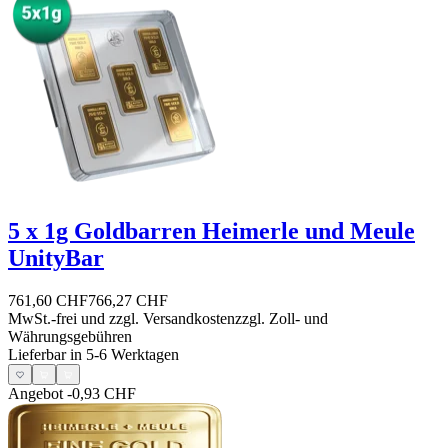
5 x 1g Goldbarren Heimerle und Meule
UnityBar
761,60 CHF
766,27 CHF
MwSt.-frei und
zzgl. Versandkosten
zzgl. Zoll- und
Währungsgebühren
Lieferbar in 5-6 Werktagen
Angebot
-0,93 CHF