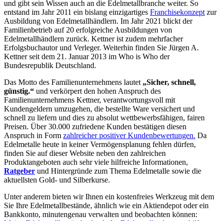
und gibt sein Wissen auch an die Edelmetallbranche weiter. So
entstand im Jahr 2011 ein bislang einzigartiges
Franchisekonzept
zur
Ausbildung von Edelmetallhändlern. Im Jahr 2021 blickt der
Familienbetrieb auf 20 erfolgreiche Ausbildungen von
Edelmetallhändlern zurück. Kettner ist zudem mehrfacher
Erfolgsbuchautor und Verleger. Weiterhin finden Sie Jürgen A.
Kettner seit dem 21. Januar 2013 im Who is Who der
Bundesrepublik Deutschland.
Das Motto des Familienunternehmens lautet
„Sicher, schnell,
günstig.“
und verkörpert den hohen Anspruch des
Familienunternehmens Kettner, verantwortungsvoll mit
Kundengeldern umzugehen, die bestellte Ware versichert und
schnell zu liefern und dies zu absolut wettbewerbsfähigen, fairen
Preisen. Über 30.000 zufriedene Kunden bestätigen diesen
Anspruch in Form
zahlreicher positiver Kundenbewertungen.
Da
Edelmetalle heute in keiner Vermögensplanung fehlen dürfen,
finden Sie auf dieser Website neben den zahlreichen
Produktangeboten auch sehr viele hilfreiche Informationen,
Ratgeber
und Hintergründe zum Thema Edelmetalle sowie die
aktuellsten Gold- und Silberkurse.
Unter anderem bieten wir Ihnen ein kostenfreies Werkzeug mit dem
Sie Ihre Edelmetallbestände, ähnlich wie ein Aktiendepot oder ein
Bankkonto, minutengenau verwalten und beobachten können: