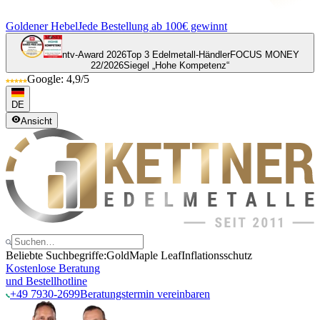
Goldener Hebel
Jede Bestellung ab 100€ gewinnt
ntv-Award 2026
Top 3 Edelmetall-Händler
FOCUS MONEY
22/2026
Siegel „Hohe Kompetenz“
Google: 4,9/5
DE
Ansicht
Beliebte Suchbegriffe:
Gold
Maple Leaf
Inflationsschutz
Kostenlose Beratung
und Bestellhotline
+49 7930-2699
Beratungstermin vereinbaren