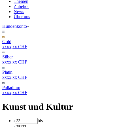
Themen
Zubehör
News
Über uns
Kundenkonto
Gold
xxxx,xx CHF
Silber
xxxx,xx CHF
Platin
xxxx,xx CHF
Palladium
xxxx,xx CHF
Kunst und Kultur
bis