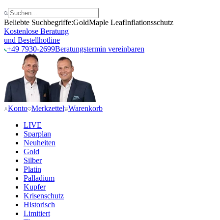
Beliebte Suchbegriffe:
Gold
Maple Leaf
Inflationsschutz
Kostenlose Beratung
und Bestellhotline
+49 7930-2699
Beratungstermin vereinbaren
Konto
Merkzettel
Warenkorb
LIVE
Sparplan
Neuheiten
Gold
Silber
Platin
Palladium
Kupfer
Krisenschutz
Historisch
Limitiert