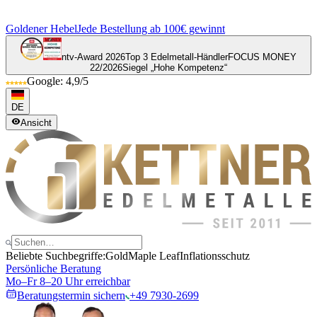
Goldener Hebel
Jede Bestellung ab 100€ gewinnt
ntv-Award 2026
Top 3 Edelmetall-Händler
FOCUS MONEY
22/2026
Siegel „Hohe Kompetenz“
Google: 4,9/5
DE
Ansicht
Beliebte Suchbegriffe:
Gold
Maple Leaf
Inflationsschutz
Persönliche Beratung
Mo–Fr 8–20 Uhr erreichbar
Beratungstermin sichern
+49 7930-2699