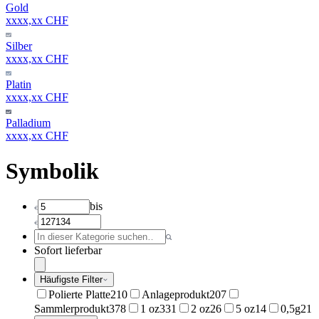
Gold
xxxx,xx CHF
Silber
xxxx,xx CHF
Platin
xxxx,xx CHF
Palladium
xxxx,xx CHF
Symbolik
bis
Sofort lieferbar
Häufigste Filter
Polierte Platte
210
Anlageprodukt
207
Sammlerprodukt
378
1 oz
331
2 oz
26
5 oz
14
0,5g
21