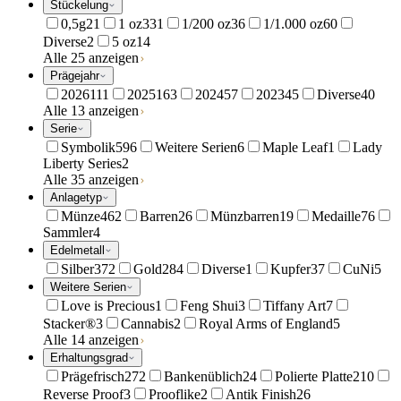
Stückelung
0,5g
21
1 oz
331
1/200 oz
36
1/1.000 oz
60
Diverse
2
5 oz
14
Alle 25 anzeigen
Prägejahr
2026
111
2025
163
2024
57
2023
45
Diverse
40
Alle 13 anzeigen
Serie
Symbolik
596
Weitere Serien
6
Maple Leaf
1
Lady
Liberty Series
2
Alle 35 anzeigen
Anlagetyp
Münze
462
Barren
26
Münzbarren
19
Medaille
76
Sammler
4
Edelmetall
Silber
372
Gold
284
Diverse
1
Kupfer
37
CuNi
5
Weitere Serien
Love is Precious
1
Feng Shui
3
Tiffany Art
7
Stacker®
3
Cannabis
2
Royal Arms of England
5
Alle 14 anzeigen
Erhaltungsgrad
Prägefrisch
272
Bankenüblich
24
Polierte Platte
210
Reverse Proof
3
Prooflike
2
Antik Finish
26