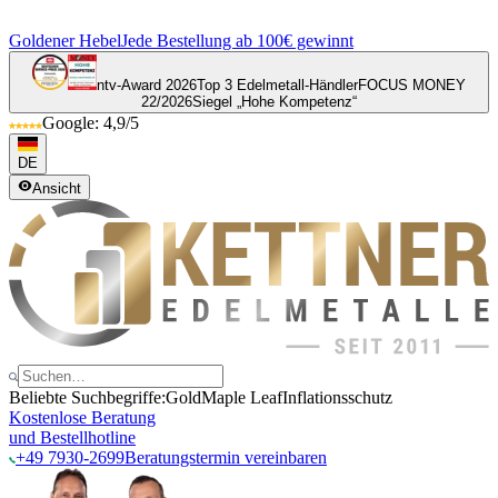
Goldener Hebel
Jede Bestellung ab 100€ gewinnt
ntv-Award 2026
Top 3 Edelmetall-Händler
FOCUS MONEY
22/2026
Siegel „Hohe Kompetenz“
Google: 4,9/5
DE
Ansicht
Beliebte Suchbegriffe:
Gold
Maple Leaf
Inflationsschutz
Kostenlose Beratung
und Bestellhotline
+49 7930-2699
Beratungstermin vereinbaren