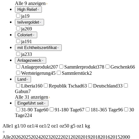
Alle 9 anzeigen
High Relief
ja
19
teilvergoldet
ja
269
Coloriert
ja
191
mit Echtheitszertifikat
ja
233
Anlagezweck
Anlageprodukt
207
Sammlerprodukt
378
Geschenk
66
Wertsteigerung
45
Sammlerstück
2
Land
Liberia
160
Republik Tschad
63
Deutschland
33
Gabun
7
Alle 31 anzeigen
Eingeführt seit
31-90 Tage
60
91-180 Tage
67
181-365 Tage
96
30
Tage
224
Alle
1 g
1/10 oz
1/4 oz
1/2 oz
1 oz
50 g
5 oz
1 kg
Alle
2026
2025
2024
2023
2022
2021
2020
2019
2018
2016
2015
2000