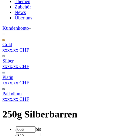
Themen
Zubehör
News
Über uns
Kundenkonto
Gold
xxxx,xx CHF
Silber
xxxx,xx CHF
Platin
xxxx,xx CHF
Palladium
xxxx,xx CHF
250g Silberbarren
bis