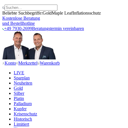
Beliebte Suchbegriffe:
Gold
Maple Leaf
Inflationsschutz
Kostenlose Beratung
und Bestellhotline
+49 7930-2699
Beratungstermin vereinbaren
Konto
Merkzettel
Warenkorb
LIVE
Sparplan
Neuheiten
Gold
Silber
Platin
Palladium
Kupfer
Krisenschutz
Historisch
Limitiert