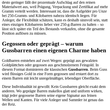
desto geringer fällt der prozentuale Aufschlag auf den reinen
Materialwert aus, weil Prägung, Verpackung und Zertifikat auf mehr
Gramm verteilt werden. Interessant ist, dass die Aufgelder pro Unze
bei 250-Gramm- und Kilobarren nahezu identisch liegen. Für
Anleger, die Flexibilität schätzen, kann es deshalb sinnvoll sein, statt
eines einzigen Kilobarrens lieber vier 250-g-Barren zu halten – so
lässt sich später ein Teil des Bestands verkaufen, ohne die gesamte
Position auflösen zu müssen.
Gegossen oder geprägt – warum
Gussbarren einen eigenen Charme haben
Goldbarren entstehen auf zwei Wegen: geprägt aus gewalzten
Goldplättchen oder gegossen aus geschmolzenem Feingold. In
diesem Format dominieren die klassischen
Gussbarren
. Beim Guss
wird flüssiges Gold in eine Form gegossen und erstarrt dort zu
einem Barren mit leicht unregelmäßiger, lebendiger Oberfläche.
Diese Individualität ist gewollt: Kein Gussbarren gleicht exakt dem
anderen. Wo geprägte Barren makellos glatt und uniform wirken,
trägt jeder gegossene Barren seine eigene Signatur aus feinen
Wellen und Kanten. Für viele Anleger und Sammler ist genau das
der Reiz.