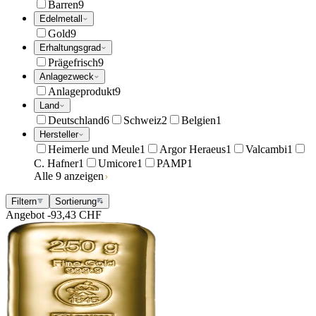
Barren
9
Edelmetall
Gold
9
Erhaltungsgrad
Prägefrisch
9
Anlagezweck
Anlageprodukt
9
Land
Deutschland
6
Schweiz
2
Belgien
1
Hersteller
Heimerle und Meule
1
Argor Heraeus
1
Valcambi
1
C. Hafner
1
Umicore
1
PAMP
1
Alle 9 anzeigen
Filtern
Sortierung
Angebot
-93,43 CHF