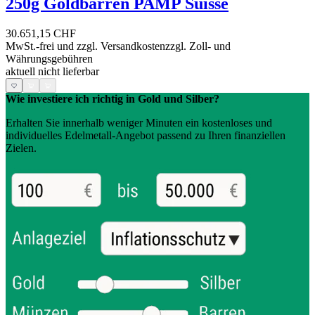
250g Goldbarren PAMP Suisse
30.651,15 CHF
MwSt.-frei und
zzgl. Versandkosten
zzgl. Zoll- und
Währungsgebühren
aktuell nicht lieferbar
Wie investiere ich richtig in Gold und Silber?
Erhalten Sie innerhalb weniger Minuten ein kostenloses und
individuelles Edelmetall-Angebot passend zu Ihren finanziellen
Zielen.