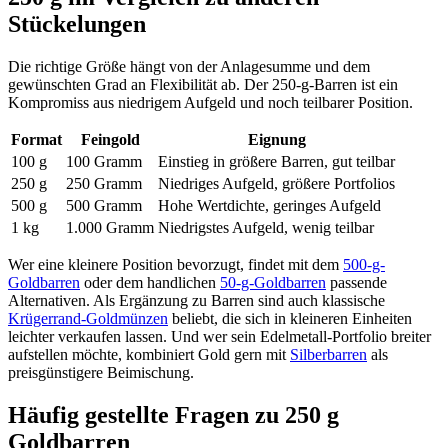
Stückelungen
Die richtige Größe hängt von der Anlagesumme und dem
gewünschten Grad an Flexibilität ab. Der 250-g-Barren ist ein
Kompromiss aus niedrigem Aufgeld und noch teilbarer Position.
Format
Feingold
Eignung
100 g
100 Gramm
Einstieg in größere Barren, gut teilbar
250 g
250 Gramm
Niedriges Aufgeld, größere Portfolios
500 g
500 Gramm
Hohe Wertdichte, geringes Aufgeld
1 kg
1.000 Gramm
Niedrigstes Aufgeld, wenig teilbar
Wer eine kleinere Position bevorzugt, findet mit dem
500-g-
Goldbarren
oder dem handlichen
50-g-Goldbarren
passende
Alternativen. Als Ergänzung zu Barren sind auch klassische
Krügerrand-Goldmünzen
beliebt, die sich in kleineren Einheiten
leichter verkaufen lassen. Und wer sein Edelmetall-Portfolio breiter
aufstellen möchte, kombiniert Gold gern mit
Silberbarren
als
preisgünstigere Beimischung.
Häufig gestellte Fragen zu 250 g
Goldbarren