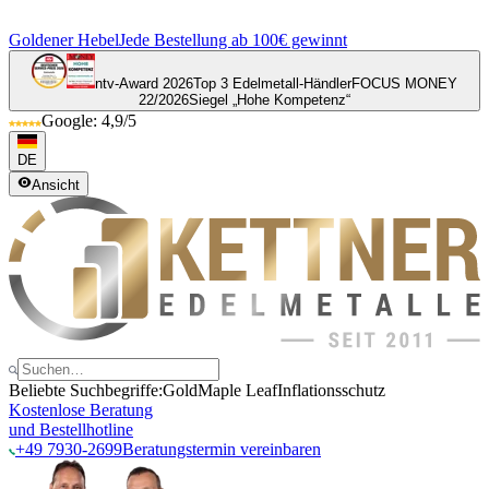
Goldener Hebel
Jede Bestellung ab 100€ gewinnt
ntv-Award 2026
Top 3 Edelmetall-Händler
FOCUS MONEY
22/2026
Siegel „Hohe Kompetenz“
Google: 4,9/5
DE
Ansicht
Beliebte Suchbegriffe:
Gold
Maple Leaf
Inflationsschutz
Kostenlose Beratung
und Bestellhotline
+49 7930-2699
Beratungstermin vereinbaren