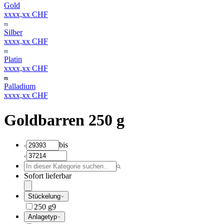
Gold
xxxx,xx CHF
Silber
xxxx,xx CHF
Platin
xxxx,xx CHF
Palladium
xxxx,xx CHF
Goldbarren 250 g
bis
Sofort lieferbar
Stückelung
250 g
9
Anlagetyp