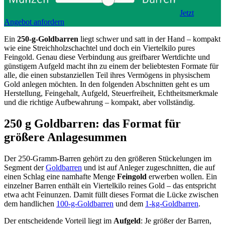
Jetzt
Angebot anfordern
Ein
250-g-Goldbarren
liegt schwer und satt in der Hand – kompakt
wie eine Streichholzschachtel und doch ein Viertelkilo pures
Feingold. Genau diese Verbindung aus greifbarer Wertdichte und
günstigem Aufgeld macht ihn zu einem der beliebtesten Formate für
alle, die einen substanziellen Teil ihres Vermögens in physischem
Gold anlegen möchten. In den folgenden Abschnitten geht es um
Herstellung, Feingehalt, Aufgeld, Steuerfreiheit, Echtheitsmerkmale
und die richtige Aufbewahrung – kompakt, aber vollständig.
250 g Goldbarren: das Format für
größere Anlagesummen
Der 250-Gramm-Barren gehört zu den größeren Stückelungen im
Segment der
Goldbarren
und ist auf Anleger zugeschnitten, die auf
einen Schlag eine namhafte Menge
Feingold
erwerben wollen. Ein
einzelner Barren enthält ein Viertelkilo reines Gold – das entspricht
etwa acht Feinunzen. Damit füllt dieses Format die Lücke zwischen
dem handlichen
100-g-Goldbarren
und dem
1-kg-Goldbarren
.
Der entscheidende Vorteil liegt im
Aufgeld
: Je größer der Barren,