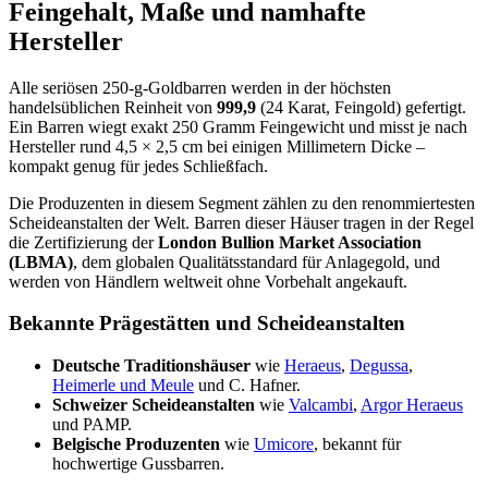
Feingehalt, Maße und namhafte
Hersteller
Alle seriösen 250-g-Goldbarren werden in der höchsten
handelsüblichen Reinheit von
999,9
(24 Karat, Feingold) gefertigt.
Ein Barren wiegt exakt 250 Gramm Feingewicht und misst je nach
Hersteller rund 4,5 × 2,5 cm bei einigen Millimetern Dicke –
kompakt genug für jedes Schließfach.
Die Produzenten in diesem Segment zählen zu den renommiertesten
Scheideanstalten der Welt. Barren dieser Häuser tragen in der Regel
die Zertifizierung der
London Bullion Market Association
(LBMA)
, dem globalen Qualitätsstandard für Anlagegold, und
werden von Händlern weltweit ohne Vorbehalt angekauft.
Bekannte Prägestätten und Scheideanstalten
Deutsche Traditionshäuser
wie
Heraeus
,
Degussa
,
Heimerle und Meule
und C. Hafner.
Schweizer Scheideanstalten
wie
Valcambi
,
Argor Heraeus
und PAMP.
Belgische Produzenten
wie
Umicore
, bekannt für
hochwertige Gussbarren.