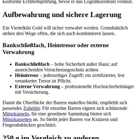
konforme Echtheitsprüfung, bevor er das Logistikzentrum verlässt.
Aufbewahrung und sichere Lagerung
Ein Viertelkilo Gold will sicher verwahrt werden. Grundsätzlich
stehen drei Wege offen, die sich auch kombinieren lassen.
Bankschließfach, Heimtresor oder externe
Verwahrung
Bankschließfach
– hohe Sicherheit außer Haus; auf
ausreichenden Versicherungsschutz achten.
Heimtresor
– jederzeitiger Zugriff; ein zertifizierter, fest
verankerter Tresor ist Pflicht.
Externe Verwahrung
– professionelle Hochsicherheitslager
mit Versicherung.
Damit die Oberfläche der Barren makellos bleibt, empfiehlt sich
passendes
Zubehör
. Für einzelne Barren eignen sich schützende
Münzkapseln
, für eine geordnete Sammlung bieten sich
Münzkassetten
an. So bleibt jeder Barren vor Kratzern und
Fingerabdrücken geschützt.
250 g im Vergleich zu anderen