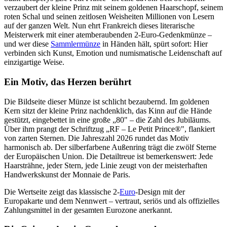
verzaubert der kleine Prinz mit seinem goldenen Haarschopf, seinem
roten Schal und seinen zeitlosen Weisheiten Millionen von Lesern
auf der ganzen Welt. Nun ehrt Frankreich dieses literarische
Meisterwerk mit einer atemberaubenden 2-Euro-Gedenkmünze –
und wer diese
Sammlermünze
in Händen hält, spürt sofort: Hier
verbinden sich Kunst, Emotion und numismatische Leidenschaft auf
einzigartige Weise.
Ein Motiv, das Herzen berührt
Die Bildseite dieser Münze ist schlicht bezaubernd. Im goldenen
Kern sitzt der kleine Prinz nachdenklich, das Kinn auf die Hände
gestützt, eingebettet in eine große „80" – die Zahl des Jubiläums.
Über ihm prangt der Schriftzug „RF – Le Petit Prince®", flankiert
von zarten Sternen. Die Jahreszahl 2026 rundet das Motiv
harmonisch ab. Der silberfarbene Außenring trägt die zwölf Sterne
der Europäischen Union. Die Detailtreue ist bemerkenswert: Jede
Haarsträhne, jeder Stern, jede Linie zeugt von der meisterhaften
Handwerkskunst der Monnaie de Paris.
Die Wertseite zeigt das klassische 2-
Euro
-Design mit der
Europakarte und dem Nennwert – vertraut, seriös und als offizielles
Zahlungsmittel in der gesamten Eurozone anerkannt.