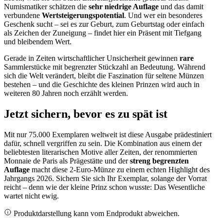
Numismatiker schätzen die
sehr niedrige Auflage
und das damit
verbundene
Wertsteigerungspotential
. Und wer ein besonderes
Geschenk sucht – sei es zur Geburt, zum Geburtstag oder einfach
als Zeichen der Zuneigung – findet hier ein Präsent mit Tiefgang
und bleibendem Wert.
Gerade in Zeiten wirtschaftlicher Unsicherheit gewinnen
rare
Sammlerstücke mit begrenzter Stückzahl an Bedeutung. Während
sich die Welt verändert, bleibt die Faszination für seltene Münzen
bestehen – und die Geschichte des kleinen Prinzen wird auch in
weiteren 80 Jahren noch erzählt werden.
Jetzt sichern, bevor es zu spät ist
Mit nur 75.000 Exemplaren weltweit ist diese Ausgabe prädestiniert
dafür, schnell vergriffen zu sein. Die Kombination aus einem der
beliebtesten literarischen Motive aller Zeiten, der renommierten
Monnaie de Paris als Prägestätte und der
streng begrenzten
Auflage
macht diese 2-Euro-Münze zu einem echten Highlight des
Jahrgangs 2026. Sichern Sie sich Ihr Exemplar, solange der Vorrat
reicht – denn wie der kleine Prinz schon wusste: Das Wesentliche
wartet nicht ewig.
Produktdarstellung kann vom Endprodukt abweichen.