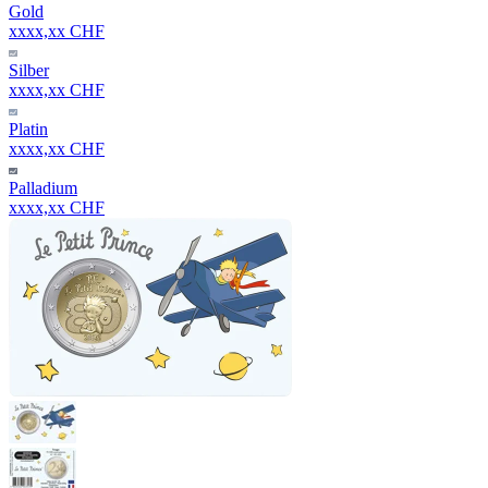
Gold
xxxx,xx CHF
Silber
xxxx,xx CHF
Platin
xxxx,xx CHF
Palladium
xxxx,xx CHF