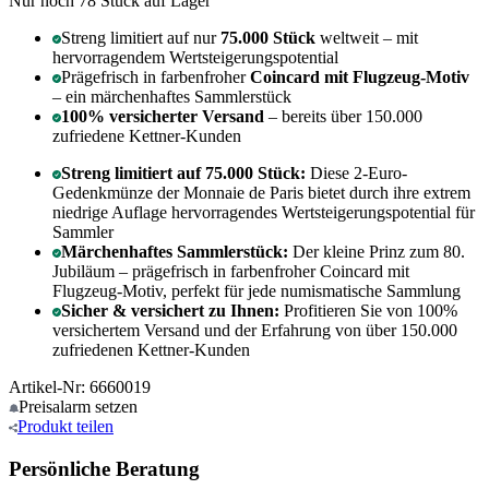
Nur noch 78
Stück auf Lager
Streng limitiert auf nur
75.000 Stück
weltweit – mit
hervorragendem Wertsteigerungspotential
Prägefrisch in farbenfroher
Coincard mit Flugzeug-Motiv
– ein märchenhaftes Sammlerstück
100% versicherter Versand
– bereits über 150.000
zufriedene Kettner-Kunden
Streng limitiert auf 75.000 Stück:
Diese 2-Euro-
Gedenkmünze der Monnaie de Paris bietet durch ihre extrem
niedrige Auflage hervorragendes Wertsteigerungspotential für
Sammler
Märchenhaftes Sammlerstück:
Der kleine Prinz zum 80.
Jubiläum – prägefrisch in farbenfroher Coincard mit
Flugzeug-Motiv, perfekt für jede numismatische Sammlung
Sicher & versichert zu Ihnen:
Profitieren Sie von 100%
versichertem Versand und der Erfahrung von über 150.000
zufriedenen Kettner-Kunden
Artikel-Nr: 6660019
Preisalarm
setzen
Produkt
teilen
Persönliche Beratung