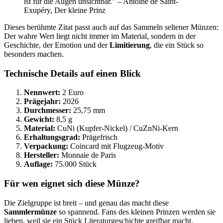
ist für die Augen unsichtbar." – Antoine de Saint-
Exupéry, Der kleine Prinz
Dieses berühmte Zitat passt auch auf das Sammeln seltener Münzen:
Der wahre Wert liegt nicht immer im Material, sondern in der
Geschichte, der Emotion und der
Limitierung
, die ein Stück so
besonders machen.
Technische Details auf einen Blick
Nennwert:
2 Euro
Prägejahr:
2026
Durchmesser:
25,75 mm
Gewicht:
8,5 g
Material:
CuNi (Kupfer-Nickel) / CuZnNi-Kern
Erhaltungsgrad:
Prägefrisch
Verpackung:
Coincard mit Flugzeug-Motiv
Hersteller:
Monnaie de Paris
Auflage:
75.000 Stück
Für wen eignet sich diese Münze?
Die Zielgruppe ist breit – und genau das macht diese
Sammlermünze
so spannend. Fans des kleinen Prinzen werden sie
lieben, weil sie ein Stück Literaturgeschichte greifbar macht.