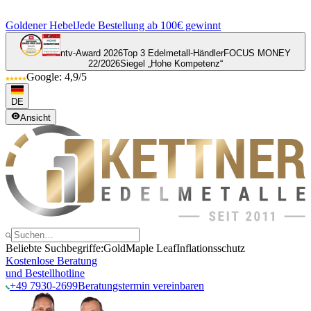
Goldener Hebel
Jede Bestellung ab 100€ gewinnt
ntv-Award 2026
Top 3 Edelmetall-Händler
FOCUS MONEY
22/2026
Siegel „Hohe Kompetenz“
Google: 4,9/5
DE
Ansicht
Beliebte Suchbegriffe:
Gold
Maple Leaf
Inflationsschutz
Kostenlose Beratung
und Bestellhotline
+49 7930-2699
Beratungstermin vereinbaren