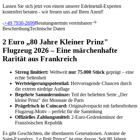
Lassen Sie sich jetzt von einem unserer Edelmetall-Experten
kostenfrei beraten - wir freuen uns auf Ihren Anruf!
+49 7930-2699
Beratungstermin vereinbaren
Beschreibung
Technische Daten
2 Euro „80 Jahre Kleiner Prinz"
Flugzeug 2026 – Eine märchenhafte
Rarität aus Frankreich
Streng limitiert:
Weltweit
nur 75.000 Stück
geprägt – eine
echte Seltenheit
Wertsteigerungspotential:
Hervorragende Chancen durch
die extrem niedrige Auflage
Begehrte Sammlermünze:
Teil der beliebten Serie „Der
kleine Prinz" der Monnaie de Paris
Prägefrisch in Coincard:
Originalverpackt mit farbenfrohem
Flugzeug-Motiv – perfekt für die Sammlung
Offizielles Zahlungsmittel:
2-Euro-Gedenkmünze der
Französischen Republik
Es gibt Geschichten, die überdauern Generationen. Antoine de
Saint-Exupérys „Le Petit Prince" ist eine davon. Seit 80 Jahren