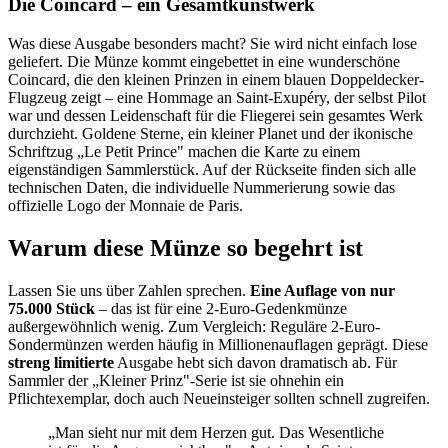
Die Coincard – ein Gesamtkunstwerk
Was diese Ausgabe besonders macht? Sie wird nicht einfach lose
geliefert. Die Münze kommt eingebettet in eine wunderschöne
Coincard, die den kleinen Prinzen in einem blauen Doppeldecker-
Flugzeug zeigt – eine Hommage an Saint-Exupéry, der selbst Pilot
war und dessen Leidenschaft für die Fliegerei sein gesamtes Werk
durchzieht. Goldene Sterne, ein kleiner Planet und der ikonische
Schriftzug „Le Petit Prince" machen die Karte zu einem
eigenständigen Sammlerstück. Auf der Rückseite finden sich alle
technischen Daten, die individuelle Nummerierung sowie das
offizielle Logo der Monnaie de Paris.
Warum diese Münze so begehrt ist
Lassen Sie uns über Zahlen sprechen.
Eine Auflage von nur
75.000 Stück
– das ist für eine 2-Euro-Gedenkmünze
außergewöhnlich wenig. Zum Vergleich: Reguläre 2-Euro-
Sondermünzen werden häufig in Millionenauflagen geprägt. Diese
streng limitierte
Ausgabe hebt sich davon dramatisch ab. Für
Sammler der „Kleiner Prinz"-Serie ist sie ohnehin ein
Pflichtexemplar, doch auch Neueinsteiger sollten schnell zugreifen.
„Man sieht nur mit dem Herzen gut. Das Wesentliche