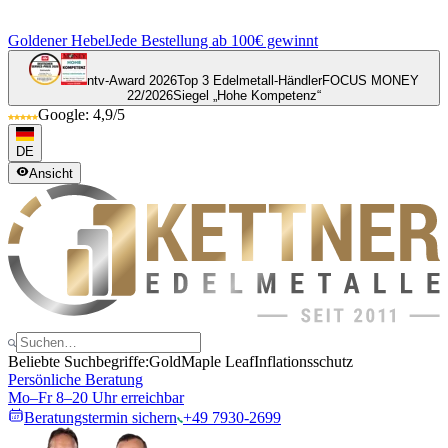
Goldener Hebel
Jede Bestellung ab 100€ gewinnt
ntv-Award 2026
Top 3 Edelmetall-Händler
FOCUS MONEY
22/2026
Siegel „Hohe Kompetenz“
Google: 4,9/5
DE
Ansicht
Beliebte Suchbegriffe:
Gold
Maple Leaf
Inflationsschutz
Persönliche Beratung
Mo–Fr 8–20 Uhr erreichbar
Beratungstermin sichern
+49 7930-2699