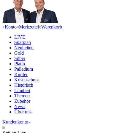
Konto
Merkzettel
Warenkorb
LIVE
Sparplan
Neuheiten
Gold
Silber
Platin
Palladium
Kupfer
Krisenschutz
Historisch
Limitiert
Themen
Zubehör
News
Über uns
Kundenkonto
Kettner
Live