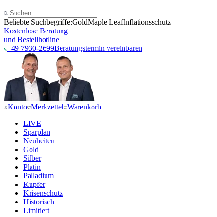
Beliebte Suchbegriffe:
Gold
Maple Leaf
Inflationsschutz
Kostenlose Beratung
und Bestellhotline
+49 7930-2699
Beratungstermin vereinbaren
Konto
Merkzettel
Warenkorb
LIVE
Sparplan
Neuheiten
Gold
Silber
Platin
Palladium
Kupfer
Krisenschutz
Historisch
Limitiert