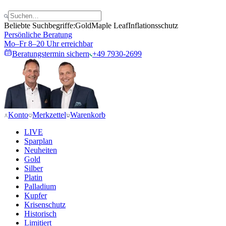
Beliebte Suchbegriffe:
Gold
Maple Leaf
Inflationsschutz
Persönliche Beratung
Mo–Fr 8–20 Uhr erreichbar
Beratungstermin sichern
+49 7930-2699
Konto
Merkzettel
Warenkorb
LIVE
Sparplan
Neuheiten
Gold
Silber
Platin
Palladium
Kupfer
Krisenschutz
Historisch
Limitiert