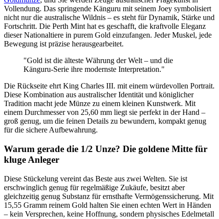
Vollendung. Das springende Känguru mit seinem Joey symbolisiert
nicht nur die australische Wildnis – es steht für Dynamik, Stärke und
Fortschritt. Die Perth Mint hat es geschafft, die kraftvolle Eleganz
dieser Nationaltiere in purem Gold einzufangen. Jeder Muskel, jede
Bewegung ist präzise herausgearbeitet.
"Gold ist die älteste Währung der Welt – und die
Känguru-Serie ihre modernste Interpretation."
Die Rückseite ehrt King Charles III. mit einem würdevollen Portrait.
Diese Kombination aus australischer Identität und königlicher
Tradition macht jede Münze zu einem kleinen Kunstwerk. Mit
einem Durchmesser von 25,60 mm liegt sie perfekt in der Hand –
groß genug, um die feinen Details zu bewundern, kompakt genug
für die sichere Aufbewahrung.
Warum gerade die 1/2 Unze? Die goldene Mitte für
kluge Anleger
Diese Stückelung vereint das Beste aus zwei Welten. Sie ist
erschwinglich genug für regelmäßige Zukäufe, besitzt aber
gleichzeitig genug Substanz für ernsthafte Vermögenssicherung. Mit
15,55 Gramm reinem Gold halten Sie einen echten Wert in Händen
– kein Versprechen, keine Hoffnung, sondern physisches Edelmetall