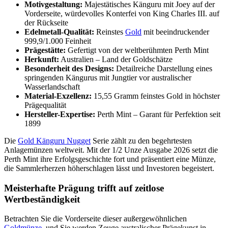
Motivgestaltung:
Majestätisches Känguru mit Joey auf der
Vorderseite, würdevolles Konterfei von King Charles III. auf
der Rückseite
Edelmetall-Qualität:
Reinstes
Gold
mit beeindruckender
999,9/1.000 Feinheit
Prägestätte:
Gefertigt von der weltberühmten Perth Mint
Herkunft:
Australien – Land der Goldschätze
Besonderheit des Designs:
Detailreiche Darstellung eines
springenden Kängurus mit Jungtier vor australischer
Wasserlandschaft
Material-Exzellenz:
15,55 Gramm feinstes Gold in höchster
Prägequalität
Hersteller-Expertise:
Perth Mint – Garant für Perfektion seit
1899
Die
Gold Känguru Nugget
Serie zählt zu den begehrtesten
Anlagemünzen weltweit. Mit der 1/2 Unze Ausgabe 2026 setzt die
Perth Mint ihre Erfolgsgeschichte fort und präsentiert eine Münze,
die Sammlerherzen höherschlagen lässt und Investoren begeistert.
Meisterhafte Prägung trifft auf zeitlose
Wertbeständigkeit
Betrachten Sie die Vorderseite dieser außergewöhnlichen
Goldmünze
, und Sie werden Zeuge australischer Prägekunst in