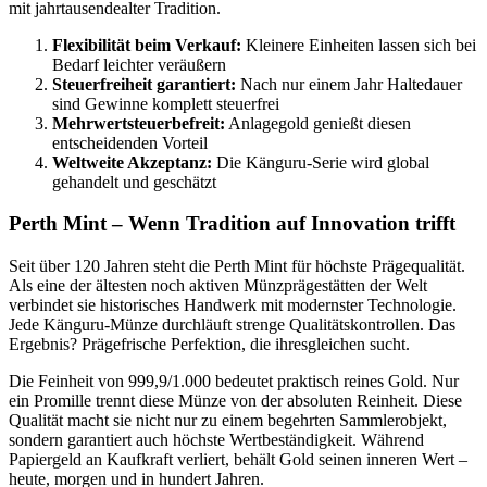
mit jahrtausendealter Tradition.
Flexibilität beim Verkauf:
Kleinere Einheiten lassen sich bei
Bedarf leichter veräußern
Steuerfreiheit garantiert:
Nach nur einem Jahr Haltedauer
sind Gewinne komplett steuerfrei
Mehrwertsteuerbefreit:
Anlagegold genießt diesen
entscheidenden Vorteil
Weltweite Akzeptanz:
Die Känguru-Serie wird global
gehandelt und geschätzt
Perth Mint – Wenn Tradition auf Innovation trifft
Seit über 120 Jahren steht die Perth Mint für höchste Prägequalität.
Als eine der ältesten noch aktiven Münzprägestätten der Welt
verbindet sie historisches Handwerk mit modernster Technologie.
Jede Känguru-Münze durchläuft strenge Qualitätskontrollen. Das
Ergebnis? Prägefrische Perfektion, die ihresgleichen sucht.
Die Feinheit von 999,9/1.000 bedeutet praktisch reines Gold. Nur
ein Promille trennt diese Münze von der absoluten Reinheit. Diese
Qualität macht sie nicht nur zu einem begehrten Sammlerobjekt,
sondern garantiert auch höchste Wertbeständigkeit. Während
Papiergeld an Kaufkraft verliert, behält Gold seinen inneren Wert –
heute, morgen und in hundert Jahren.