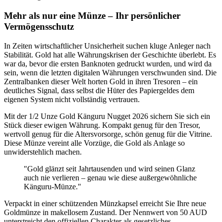
Mehr als nur eine Münze – Ihr persönlicher
Vermögensschutz
In Zeiten wirtschaftlicher Unsicherheit suchen kluge Anleger nach
Stabilität. Gold hat alle Währungskrisen der Geschichte überlebt. Es
war da, bevor die ersten Banknoten gedruckt wurden, und wird da
sein, wenn die letzten digitalen Währungen verschwunden sind. Die
Zentralbanken dieser Welt horten Gold in ihren Tresoren – ein
deutliches Signal, dass selbst die Hüter des Papiergeldes dem
eigenen System nicht vollständig vertrauen.
Mit der 1/2 Unze Gold Känguru Nugget 2026 sichern Sie sich ein
Stück dieser ewigen Währung. Kompakt genug für den Tresor,
wertvoll genug für die Altersvorsorge, schön genug für die Vitrine.
Diese Münze vereint alle Vorzüge, die Gold als Anlage so
unwiderstehlich machen.
"Gold glänzt seit Jahrtausenden und wird seinen Glanz
auch nie verlieren – genau wie diese außergewöhnliche
Känguru-Münze."
Verpackt in einer schützenden Münzkapsel erreicht Sie Ihre neue
Goldmünze in makellosem Zustand. Der Nennwert von 50 AUD
unterstreicht den offiziellen Charakter als gesetzliches