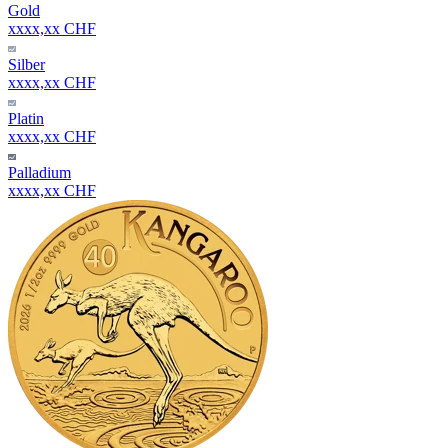
Gold
xxxx,xx CHF
Silber
xxxx,xx CHF
Platin
xxxx,xx CHF
Palladium
xxxx,xx CHF