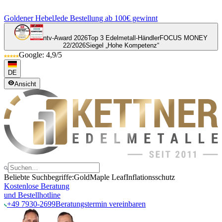
Goldener Hebel
Jede Bestellung ab 100€ gewinnt
ntv-Award 2026
Top 3 Edelmetall-Händler
FOCUS MONEY
22/2026
Siegel „Hohe Kompetenz“
Google: 4,9/5
DE
Ansicht
Beliebte Suchbegriffe:
Gold
Maple Leaf
Inflationsschutz
Kostenlose Beratung
und Bestellhotline
+49 7930-2699
Beratungstermin vereinbaren