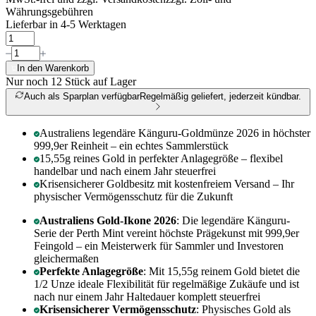
Währungsgebühren
Lieferbar in 4-5 Werktagen
In den Warenkorb
Nur noch 12
Stück auf Lager
Auch als Sparplan verfügbar
Regelmäßig geliefert, jederzeit kündbar.
Australiens legendäre Känguru-Goldmünze 2026 in höchster
999,9er Reinheit – ein echtes Sammlerstück
15,55g reines Gold in perfekter Anlagegröße – flexibel
handelbar und nach einem Jahr steuerfrei
Krisensicherer Goldbesitz mit kostenfreiem Versand – Ihr
physischer Vermögensschutz für die Zukunft
Australiens Gold-Ikone 2026
: Die legendäre Känguru-
Serie der Perth Mint vereint höchste Prägekunst mit 999,9er
Feingold – ein Meisterwerk für Sammler und Investoren
gleichermaßen
Perfekte Anlagegröße
: Mit 15,55g reinem Gold bietet die
1/2 Unze ideale Flexibilität für regelmäßige Zukäufe und ist
nach nur einem Jahr Haltedauer komplett steuerfrei
Krisensicherer Vermögensschutz
: Physisches Gold als