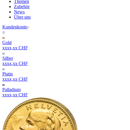
Themen
Zubehör
News
Über uns
Kundenkonto
Gold
xxxx,xx CHF
Silber
xxxx,xx CHF
Platin
xxxx,xx CHF
Palladium
xxxx,xx CHF