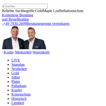
Beliebte Suchbegriffe:
Gold
Maple Leaf
Inflationsschutz
Kostenlose Beratung
und Bestellhotline
+49 7930-2699
Beratungstermin vereinbaren
Konto
Merkzettel
Warenkorb
LIVE
Sparplan
Neuheiten
Gold
Silber
Platin
Palladium
Kupfer
Krisenschutz
Historisch
Limitiert