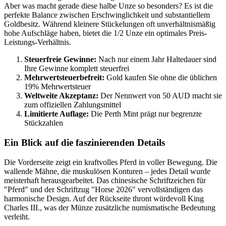
Aber was macht gerade diese halbe Unze so besonders? Es ist die
perfekte Balance zwischen Erschwinglichkeit und substantiellem
Goldbesitz. Während kleinere Stückelungen oft unverhältnismäßig
hohe Aufschläge haben, bietet die 1/2 Unze ein optimales Preis-
Leistungs-Verhältnis.
Steuerfreie Gewinne:
Nach nur einem Jahr Haltedauer sind
Ihre Gewinne komplett steuerfrei
Mehrwertsteuerbefreit:
Gold kaufen Sie ohne die üblichen
19% Mehrwertsteuer
Weltweite Akzeptanz:
Der Nennwert von 50 AUD macht sie
zum offiziellen Zahlungsmittel
Limitierte Auflage:
Die Perth Mint prägt nur begrenzte
Stückzahlen
Ein Blick auf die faszinierenden Details
Die Vorderseite zeigt ein kraftvolles Pferd in voller Bewegung. Die
wallende Mähne, die muskulösen Konturen – jedes Detail wurde
meisterhaft herausgearbeitet. Das chinesische Schriftzeichen für
"Pferd" und der Schriftzug "Horse 2026" vervollständigen das
harmonische Design. Auf der Rückseite thront würdevoll King
Charles III., was der Münze zusätzliche numismatische Bedeutung
verleiht.