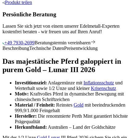
Produkt
teilen
Persönliche Beratung
Lassen Sie sich jetzt von einem unserer Edelmetall-Experten
kostenfrei beraten - wir freuen uns auf Ihren Anruf!
+49 7930-2699
Beratungstermin vereinbaren
Beschreibung
Technische Daten
Preisentwicklung
Das majestätische Pferd galoppiert in
purem Gold – Lunar III 2026
Investitionsziel:
Anlagemünze mit
Inflationsschutz
und
Werterhalt sowie 1/2 Unze und kleiner
Krisenschutz
Motiv:
Kraftvolles Pferd in dynamischer Bewegung mit
chinesischem Schriftzeichen
Material / Feinheit:
Reinstes
Gold
mit beeindruckenden
999,9/1.000 Feingehalt
Hersteller:
Die renommierte Perth Mint garantiert höchste
Prägequalität
Herkunftsland:
Australien – Land der Goldschätze
Mit der 1/2 Unze
Gold Lunar
III Pferd 2026 sichern Sie sich ein