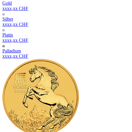
Gold
xxxx,xx CHF
Silber
xxxx,xx CHF
Platin
xxxx,xx CHF
Palladium
xxxx,xx CHF