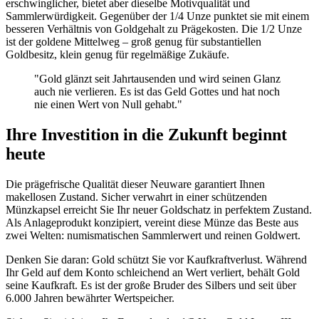
erschwinglicher, bietet aber dieselbe Motivqualität und
Sammlerwürdigkeit. Gegenüber der 1/4 Unze punktet sie mit einem
besseren Verhältnis von Goldgehalt zu Prägekosten. Die 1/2 Unze
ist der goldene Mittelweg – groß genug für substantiellen
Goldbesitz, klein genug für regelmäßige Zukäufe.
"Gold glänzt seit Jahrtausenden und wird seinen Glanz
auch nie verlieren. Es ist das Geld Gottes und hat noch
nie einen Wert von Null gehabt."
Ihre Investition in die Zukunft beginnt
heute
Die prägefrische Qualität dieser Neuware garantiert Ihnen
makellosen Zustand. Sicher verwahrt in einer schützenden
Münzkapsel erreicht Sie Ihr neuer Goldschatz in perfektem Zustand.
Als Anlageprodukt konzipiert, vereint diese Münze das Beste aus
zwei Welten: numismatischen Sammlerwert und reinen Goldwert.
Denken Sie daran: Gold schützt Sie vor Kaufkraftverlust. Während
Ihr Geld auf dem Konto schleichend an Wert verliert, behält Gold
seine Kaufkraft. Es ist der große Bruder des Silbers und seit über
6.000 Jahren bewährter Wertspeicher.