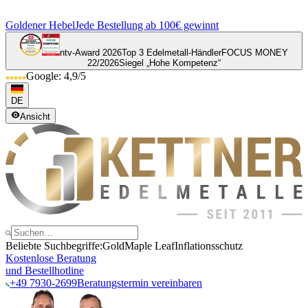
Goldener Hebel
Jede Bestellung ab 100€ gewinnt
ntv-Award 2026
Top 3 Edelmetall-Händler
FOCUS MONEY
22/2026
Siegel „Hohe Kompetenz“
Google: 4,9/5
DE
Ansicht
Beliebte Suchbegriffe:
Gold
Maple Leaf
Inflationsschutz
Kostenlose Beratung
und Bestellhotline
+49 7930-2699
Beratungstermin vereinbaren