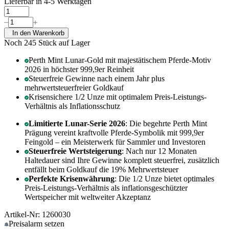
Lieferbar in 4-5 Werktagen
In den Warenkorb
Noch 245
Stück auf Lager
Perth Mint Lunar-Gold mit majestätischem Pferde-Motiv
2026 in höchster 999,9er Reinheit
Steuerfreie Gewinne nach einem Jahr plus
mehrwertsteuerfreier Goldkauf
Krisensichere 1/2 Unze mit optimalem Preis-Leistungs-
Verhältnis als Inflationsschutz
Limitierte Lunar-Serie 2026
: Die begehrte Perth Mint
Prägung vereint kraftvolle Pferde-Symbolik mit 999,9er
Feingold – ein Meisterwerk für Sammler und Investoren
Steuerfreie Wertsteigerung
: Nach nur 12 Monaten
Haltedauer sind Ihre Gewinne komplett steuerfrei, zusätzlich
entfällt beim Goldkauf die 19% Mehrwertsteuer
Perfekte Krisenwährung
: Die 1/2 Unze bietet optimales
Preis-Leistungs-Verhältnis als inflationsgeschützter
Wertspeicher mit weltweiter Akzeptanz
Artikel-Nr: 1260030
Preisalarm
setzen