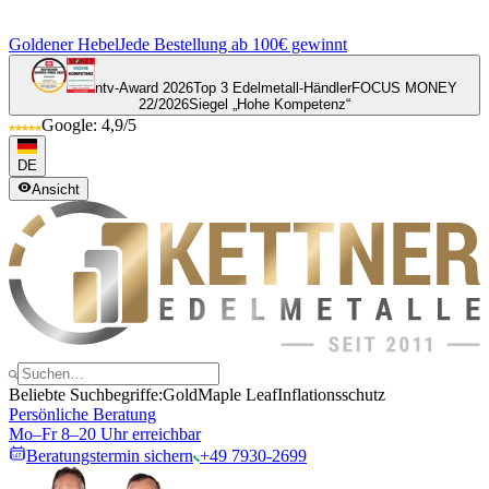
Goldener Hebel
Jede Bestellung ab 100€ gewinnt
ntv-Award 2026
Top 3 Edelmetall-Händler
FOCUS MONEY
22/2026
Siegel „Hohe Kompetenz“
Google: 4,9/5
DE
Ansicht
Beliebte Suchbegriffe:
Gold
Maple Leaf
Inflationsschutz
Persönliche Beratung
Mo–Fr 8–20 Uhr erreichbar
Beratungstermin sichern
+49 7930-2699