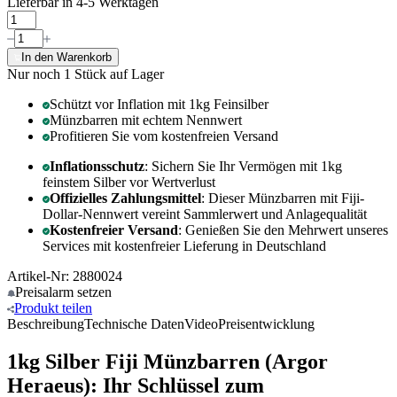
Lieferbar in 4-5 Werktagen
In den Warenkorb
Nur noch 1
Stück auf Lager
Schützt vor Inflation mit 1kg Feinsilber
Münzbarren mit echtem Nennwert
Profitieren Sie vom kostenfreien Versand
Inflationsschutz
: Sichern Sie Ihr Vermögen mit 1kg
feinstem Silber vor Wertverlust
Offizielles Zahlungsmittel
: Dieser Münzbarren mit Fiji-
Dollar-Nennwert vereint Sammlerwert und Anlagequalität
Kostenfreier Versand
: Genießen Sie den Mehrwert unseres
Services mit kostenfreier Lieferung in Deutschland
Artikel-Nr: 2880024
Preisalarm
setzen
Produkt
teilen
Beschreibung
Technische Daten
Video
Preisentwicklung
1kg Silber Fiji Münzbarren (Argor
Heraeus): Ihr Schlüssel zum