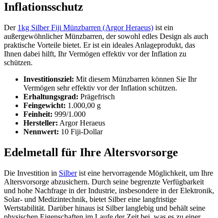
Inflationsschutz
Der
1kg Silber Fiji Münzbarren (Argor Heraeus)
ist ein
außergewöhnlicher Münzbarren, der sowohl edles Design als auch
praktische Vorteile bietet. Er ist ein ideales Anlageprodukt, das
Ihnen dabei hilft, Ihr Vermögen effektiv vor der Inflation zu
schützen.
Investitionsziel:
Mit diesem Münzbarren können Sie Ihr
Vermögen sehr effektiv vor der Inflation schützen.
Erhaltungsgrad:
Prägefrisch
Feingewicht:
1.000,00 g
Feinheit:
999/1.000
Hersteller:
Argor Heraeus
Nennwert:
10 Fiji-Dollar
Edelmetall für Ihre Altersvorsorge
Die Investition in
Silber
ist eine hervorragende Möglichkeit, um Ihre
Altersvorsorge abzusichern. Durch seine begrenzte Verfügbarkeit
und hohe Nachfrage in der Industrie, insbesondere in der Elektronik,
Solar- und Medizintechnik, bietet Silber eine langfristige
Wertstabilität. Darüber hinaus ist Silber langlebig und behält seine
physischen Eigenschaften im Laufe der Zeit bei, was es zu einer