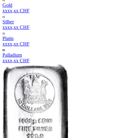
Gold
xxxx,xx CHF
Silber
xxxx,xx CHF
Platin
xxxx,xx CHF
Palladium
xxxx,xx CHF