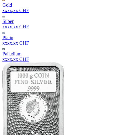
Gold
xxxx,xx CHF
Silber
xxxx,xx CHF
Platin
xxxx,xx CHF
Palladium
xxxx,xx CHF