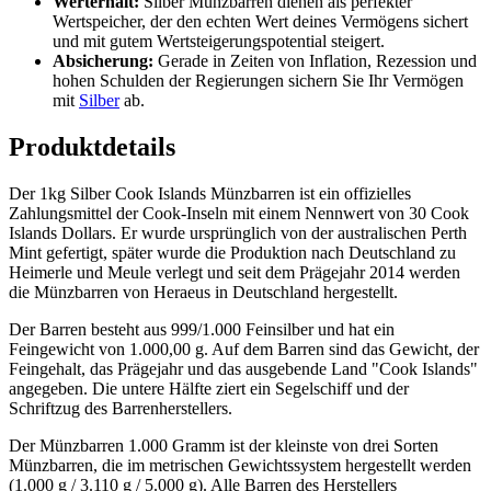
Werterhalt:
Silber Münzbarren dienen als perfekter
Wertspeicher, der den echten Wert deines Vermögens sichert
und mit gutem Wertsteigerungspotential steigert.
Absicherung:
Gerade in Zeiten von Inflation, Rezession und
hohen Schulden der Regierungen sichern Sie Ihr Vermögen
mit
Silber
ab.
Produktdetails
Der 1kg Silber Cook Islands Münzbarren ist ein offizielles
Zahlungsmittel der Cook-Inseln mit einem Nennwert von 30 Cook
Islands Dollars. Er wurde ursprünglich von der australischen Perth
Mint gefertigt, später wurde die Produktion nach Deutschland zu
Heimerle und Meule verlegt und seit dem Prägejahr 2014 werden
die Münzbarren von Heraeus in Deutschland hergestellt.
Der Barren besteht aus 999/1.000 Feinsilber und hat ein
Feingewicht von 1.000,00 g. Auf dem Barren sind das Gewicht, der
Feingehalt, das Prägejahr und das ausgebende Land "Cook Islands"
angegeben. Die untere Hälfte ziert ein Segelschiff und der
Schriftzug des Barrenherstellers.
Der Münzbarren 1.000 Gramm ist der kleinste von drei Sorten
Münzbarren, die im metrischen Gewichtssystem hergestellt werden
(1.000 g / 3.110 g / 5.000 g). Alle Barren des Herstellers