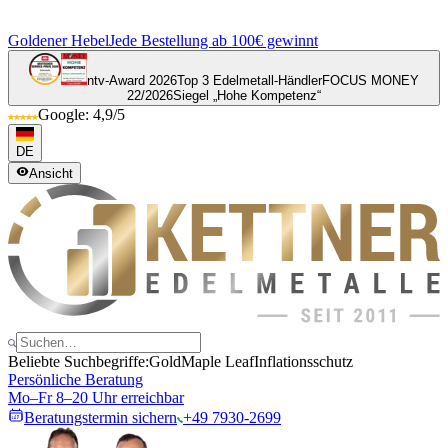
Goldener Hebel
Jede Bestellung ab 100€ gewinnt
ntv-Award 2026
Top 3 Edelmetall-Händler
FOCUS MONEY
22/2026
Siegel „Hohe Kompetenz“
Google: 4,9/5
DE
Ansicht
Beliebte Suchbegriffe:
Gold
Maple Leaf
Inflationsschutz
Persönliche Beratung
Mo–Fr 8–20 Uhr erreichbar
Beratungstermin sichern
+49 7930-2699