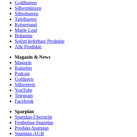
Goldbarren
Silbermünzen
Silberbarren
Tafelbarren
Krügerrand
Maple Leaf
Britannia
Sofort lieferbare Produkte
Alle Produkte
Magazin & News
Magazin
Ratgeber
Podcast
Goldpreis
Silberpreis
YouTube
Telegram
Facebook
Sparplan
Sparplan-Übersicht
Festbetrag-Sparplan
Produkt-Sparplan
Sparplan-AGB