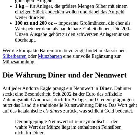
günstigem Aufgeld.
1 kg
-- für Anleger, die größere Mengen Silber mit einem
einzigen Stück abdecken wollen und dabei das Aufgeld
weiter drücken.
100 oz und 200 oz
-- imposante Groß­münzen, die eher als
Wertspeicher denn als handelbare Einheit dienen. Die 200-
Unzen-Ausgabe gehört zu den schwersten Anlagemünzen
überhaupt.
Wer die kompakte Barrenform bevorzugt, findet in klassischen
Silberbarren
oder
Münzbarren
eine sinnvolle Ergänzung zur
Münzsammlung.
Die Währung Diner und der Nennwert
Auf jeder Andorra Eagle prangt ein Nennwert in
Diner
. Dahinter
steckt eine Besonderheit: Seit 2002 ist der Euro das offizielle
Zahlungsmittel Andorras, doch für Anlage- und Gedenkprägungen
nutzt das Land die traditionelle Kunstwährung Diner. Das Wort geht
auf das katalanische
els diners
zurück, was schlicht Geld bedeutet.
Der aufgeprägte Nennwert ist rein symbolisch -- der
wahre Wert der Münze liegt im enthaltenen Feinsilber,
nicht im Diner.