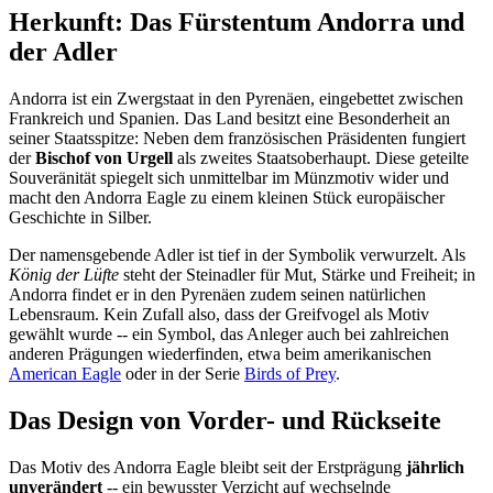
Herkunft: Das Fürstentum Andorra und
der Adler
Andorra ist ein Zwergstaat in den Pyrenäen, eingebettet zwischen
Frankreich und Spanien. Das Land besitzt eine Besonderheit an
seiner Staatsspitze: Neben dem französischen Präsidenten fungiert
der
Bischof von Urgell
als zweites Staatsoberhaupt. Diese geteilte
Souveränität spiegelt sich unmittelbar im Münzmotiv wider und
macht den Andorra Eagle zu einem kleinen Stück europäischer
Geschichte in Silber.
Der namensgebende Adler ist tief in der Symbolik verwurzelt. Als
König der Lüfte
steht der Steinadler für Mut, Stärke und Freiheit; in
Andorra findet er in den Pyrenäen zudem seinen natürlichen
Lebensraum. Kein Zufall also, dass der Greifvogel als Motiv
gewählt wurde -- ein Symbol, das Anleger auch bei zahlreichen
anderen Prägungen wiederfinden, etwa beim amerikanischen
American Eagle
oder in der Serie
Birds of Prey
.
Das Design von Vorder- und Rückseite
Das Motiv des Andorra Eagle bleibt seit der Erstprägung
jährlich
unverändert
-- ein bewusster Verzicht auf wechselnde