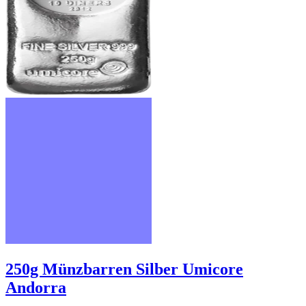
250g Münzbarren Silber Umicore
Andorra