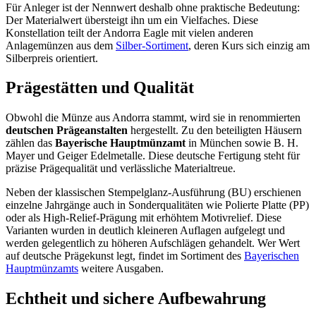
Für Anleger ist der Nennwert deshalb ohne praktische Bedeutung:
Der Materialwert übersteigt ihn um ein Vielfaches. Diese
Konstellation teilt der Andorra Eagle mit vielen anderen
Anlagemünzen aus dem
Silber-Sortiment
, deren Kurs sich einzig am
Silberpreis orientiert.
Prägestätten und Qualität
Obwohl die Münze aus Andorra stammt, wird sie in renommierten
deutschen Prägeanstalten
hergestellt. Zu den beteiligten Häusern
zählen das
Bayerische Hauptmünzamt
in München sowie B. H.
Mayer und Geiger Edelmetalle. Diese deutsche Fertigung steht für
präzise Prägequalität und verlässliche Materialtreue.
Neben der klassischen Stempelglanz-Ausführung (BU) erschienen
einzelne Jahrgänge auch in Sonderqualitäten wie Polierte Platte (PP)
oder als High-Relief-Prägung mit erhöhtem Motivrelief. Diese
Varianten wurden in deutlich kleineren Auflagen aufgelegt und
werden gelegentlich zu höheren Aufschlägen gehandelt. Wer Wert
auf deutsche Prägekunst legt, findet im Sortiment des
Bayerischen
Hauptmünzamts
weitere Ausgaben.
Echtheit und sichere Aufbewahrung