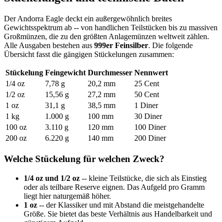
Der Andorra Eagle deckt ein außergewöhnlich breites
Gewichtsspektrum ab -- von handlichen Teilstücken bis zu massiven
Groß­münzen, die zu den größten Anlagemünzen weltweit zählen.
Alle Ausgaben bestehen aus
999er Feinsilber
. Die folgende
Übersicht fasst die gängigen Stückelungen zusammen:
Stückelung
Feingewicht
Durchmesser
Nennwert
1/4 oz
7,78 g
20,2 mm
25 Cent
1/2 oz
15,56 g
27,2 mm
50 Cent
1 oz
31,1 g
38,5 mm
1 Diner
1 kg
1.000 g
100 mm
30 Diner
100 oz
3.110 g
120 mm
100 Diner
200 oz
6.220 g
140 mm
200 Diner
Welche Stückelung für welchen Zweck?
1/4 oz und 1/2 oz
-- kleine Teilstücke, die sich als Einstieg
oder als teilbare Reserve eignen. Das Aufgeld pro Gramm
liegt hier naturgemäß höher.
1 oz
-- der Klassiker und mit Abstand die meistgehandelte
Größe. Sie bietet das beste Verhältnis aus Handelbarkeit und