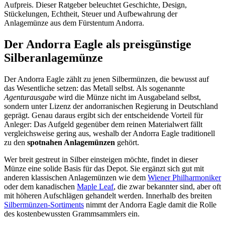
Aufpreis. Dieser Ratgeber beleuchtet Geschichte, Design,
Stückelungen, Echtheit, Steuer und Aufbewahrung der
Anlagemünze aus dem Fürstentum Andorra.
Der Andorra Eagle als preisgünstige
Silberanlagemünze
Der Andorra Eagle zählt zu jenen Silbermünzen, die bewusst auf
das Wesentliche setzen: das Metall selbst. Als sogenannte
Agenturausgabe
wird die Münze nicht im Ausgabeland selbst,
sondern unter Lizenz der andorranischen Regierung in Deutschland
geprägt. Genau daraus ergibt sich der entscheidende Vorteil für
Anleger: Das Aufgeld gegenüber dem reinen Materialwert fällt
vergleichsweise gering aus, weshalb der Andorra Eagle traditionell
zu den
spotnahen Anlagemünzen
gehört.
Wer breit gestreut in Silber einsteigen möchte, findet in dieser
Münze eine solide Basis für das Depot. Sie ergänzt sich gut mit
anderen klassischen Anlagemünzen wie dem
Wiener Philharmoniker
oder dem kanadischen
Maple Leaf
, die zwar bekannter sind, aber oft
mit höheren Aufschlägen gehandelt werden. Innerhalb des breiten
Silbermünzen-Sortiments
nimmt der Andorra Eagle damit die Rolle
des kostenbewussten Grammsammlers ein.