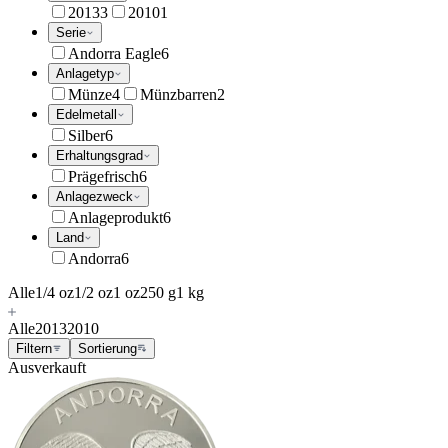
2013
3
2010
1
Serie
Andorra Eagle
6
Anlagetyp
Münze
4
Münzbarren
2
Edelmetall
Silber
6
Erhaltungsgrad
Prägefrisch
6
Anlagezweck
Anlageprodukt
6
Land
Andorra
6
Alle
1/4 oz
1/2 oz
1 oz
250 g
1 kg
Alle
2013
2010
Filtern
Sortierung
Ausverkauft