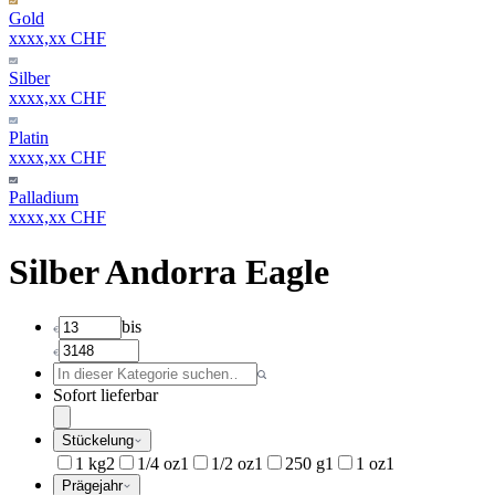
Gold
xxxx,xx CHF
Silber
xxxx,xx CHF
Platin
xxxx,xx CHF
Palladium
xxxx,xx CHF
Silber Andorra Eagle
bis
Sofort lieferbar
Stückelung
1 kg
2
1/4 oz
1
1/2 oz
1
250 g
1
1 oz
1
Prägejahr