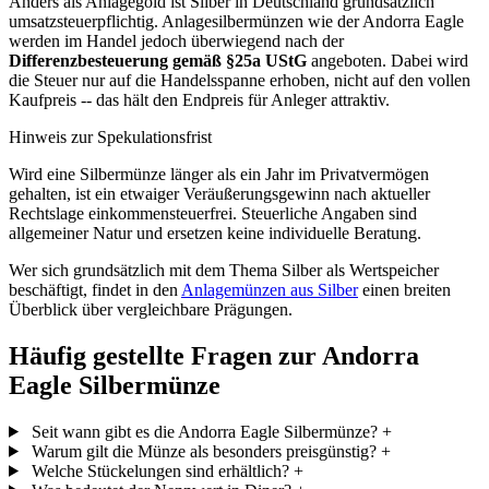
Anders als Anlagegold ist Silber in Deutschland grundsätzlich
umsatzsteuerpflichtig. Anlagesilbermünzen wie der Andorra Eagle
werden im Handel jedoch überwiegend nach der
Differenzbesteuerung gemäß §25a UStG
angeboten. Dabei wird
die Steuer nur auf die Handelsspanne erhoben, nicht auf den vollen
Kaufpreis -- das hält den Endpreis für Anleger attraktiv.
Hinweis zur Spekulationsfrist
Wird eine Silbermünze länger als ein Jahr im Privatvermögen
gehalten, ist ein etwaiger Veräußerungsgewinn nach aktueller
Rechtslage einkommensteuerfrei. Steuerliche Angaben sind
allgemeiner Natur und ersetzen keine individuelle Beratung.
Wer sich grundsätzlich mit dem Thema Silber als Wertspeicher
beschäftigt, findet in den
Anlagemünzen aus Silber
einen breiten
Überblick über vergleichbare Prägungen.
Häufig gestellte Fragen zur Andorra
Eagle Silbermünze
Seit wann gibt es die Andorra Eagle Silbermünze?
+
Warum gilt die Münze als besonders preisgünstig?
+
Welche Stückelungen sind erhältlich?
+