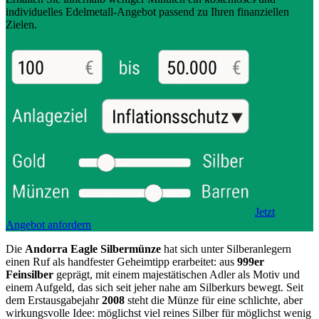
individuelles Edelmetall-Angebot passend zu Ihren finanziellen
Zielen.
Jetzt
Angebot anfordern
Die
Andorra Eagle Silbermünze
hat sich unter Silberanlegern
einen Ruf als handfester Geheimtipp erarbeitet: aus
999er
Feinsilber
geprägt, mit einem majestätischen Adler als Motiv und
einem Aufgeld, das sich seit jeher nahe am Silberkurs bewegt. Seit
dem Erstausgabejahr
2008
steht die Münze für eine schlichte, aber
wirkungsvolle Idee: möglichst viel reines Silber für möglichst wenig