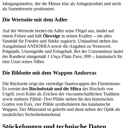
Jahrgangsmotive, der die Münze klar als Anlageprodukt und nicht
als Sammlerserie positioniert.
Die Wertseite mit dem Adler
Auf der Wertseite breitet ein Adler seine Flügel aus, landet auf
einem Felsen und hält
Ölzweige
in seinen Krallen -- ein altes
Sinnbild für Frieden und Stärke zugleich. Umlaufend stehen das
Ausgabeland ANDORRA sowie die Angaben zu Nennwert,
Prägejahr, Unzengröße und Feingehalt. Bei der Unzenmünze lautet
der Randtext sinngemäß
1 Unça Plata Pura .999
-- katalanisch für
eine Unze reines Silber.
Die Bildseite mit dem Wappen Andorras
Die Rückseite zeigt das vierteilige Staatswappen des Fürstentums.
Es vereint den
Bischofsstab und die Mitra
des Bischofs von
Urgell, zwei Kühe als Zeichen der viscountschaftlichen Tradition
sowie mehrere
Pfähle
: Drei Pfähle stehen für den historischen
Grafen von Foix, vier Pfähle symbolisieren das katalanische
Wappen. Der Münzrand ist gekerbt und dient neben der Optik als
zusätzliches Sicherheitsmerkmal.
Stückelungen und technische Daten