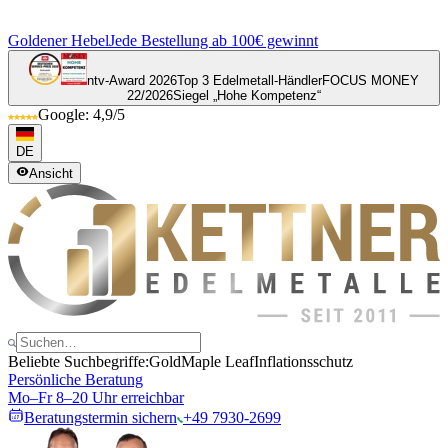
Goldener Hebel
Jede Bestellung ab 100€ gewinnt
ntv-Award 2026
Top 3 Edelmetall-Händler
FOCUS MONEY
22/2026
Siegel „Hohe Kompetenz“
Google: 4,9/5
DE
Ansicht
Beliebte Suchbegriffe:
Gold
Maple Leaf
Inflationsschutz
Persönliche Beratung
Mo–Fr 8–20 Uhr erreichbar
Beratungstermin sichern
+49 7930-2699