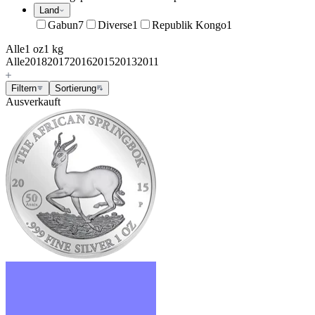
Land
Gabun
7
Diverse
1
Republik Kongo
1
Alle
1 oz
1 kg
Alle
2018
2017
2016
2015
2013
2011
Filtern
Sortierung
Ausverkauft