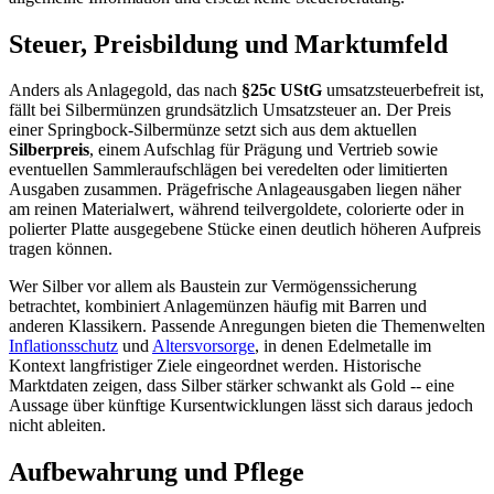
Steuer, Preisbildung und Marktumfeld
Anders als Anlagegold, das nach
§25c UStG
umsatzsteuerbefreit ist,
fällt bei Silbermünzen grundsätzlich Umsatzsteuer an. Der Preis
einer Springbock-Silbermünze setzt sich aus dem aktuellen
Silberpreis
, einem Aufschlag für Prägung und Vertrieb sowie
eventuellen Sammleraufschlägen bei veredelten oder limitierten
Ausgaben zusammen. Prägefrische Anlageausgaben liegen näher
am reinen Materialwert, während teilvergoldete, colorierte oder in
polierter Platte ausgegebene Stücke einen deutlich höheren Aufpreis
tragen können.
Wer Silber vor allem als Baustein zur Vermögenssicherung
betrachtet, kombiniert Anlagemünzen häufig mit Barren und
anderen Klassikern. Passende Anregungen bieten die Themenwelten
Inflationsschutz
und
Altersvorsorge
, in denen Edelmetalle im
Kontext langfristiger Ziele eingeordnet werden. Historische
Marktdaten zeigen, dass Silber stärker schwankt als Gold -- eine
Aussage über künftige Kursentwicklungen lässt sich daraus jedoch
nicht ableiten.
Aufbewahrung und Pflege