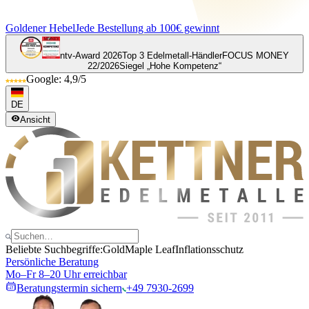
Goldener Hebel
Jede Bestellung ab 100€ gewinnt
ntv-Award 2026
Top 3 Edelmetall-Händler
FOCUS MONEY
22/2026
Siegel „Hohe Kompetenz“
Google: 4,9/5
DE
Ansicht
Beliebte Suchbegriffe:
Gold
Maple Leaf
Inflationsschutz
Persönliche Beratung
Mo–Fr 8–20 Uhr erreichbar
Beratungstermin sichern
+49 7930-2699