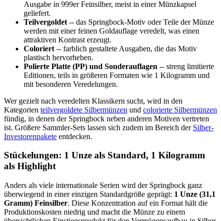
Ausgabe in 999er Feinsilber, meist in einer Münzkapsel
geliefert.
Teilvergoldet
-- das Springbock-Motiv oder Teile der Münze
werden mit einer feinen Goldauflage veredelt, was einen
attraktiven Kontrast erzeugt.
Coloriert
-- farblich gestaltete Ausgaben, die das Motiv
plastisch hervorheben.
Polierte Platte (PP) und Sonderauflagen
-- streng limitierte
Editionen, teils in größeren Formaten wie 1 Kilogramm und
mit besonderen Veredelungen.
Wer gezielt nach veredelten Klassikern sucht, wird in den
Kategorien
teilvergoldete Silbermünzen
und
colorierte Silbermünzen
fündig, in denen der Springbock neben anderen Motiven vertreten
ist. Größere Sammler-Sets lassen sich zudem im Bereich der
Silber-
Investorenpakete
entdecken.
Stückelungen: 1 Unze als Standard, 1 Kilogramm
als Highlight
Anders als viele internationale Serien wird der Springbock ganz
überwiegend in einer einzigen Standardgröße geprägt:
1 Unze (31,1
Gramm) Feinsilber
. Diese Konzentration auf ein Format hält die
Produktionskosten niedrig und macht die Münze zu einem
übersichtlichen Einstiegsprodukt für den Vermögensaufbau in Silber.