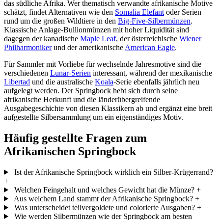
das südliche Afrika. Wer thematisch verwandte afrikanische Motive
schätzt, findet Alternativen wie den
Somalia Elefant
oder Serien
rund um die großen Wildtiere in den
Big-Five-Silbermünzen
.
Klassische Anlage-Bullionmünzen mit hoher Liquidität sind
dagegen der kanadische
Maple Leaf
, der österreichische
Wiener
Philharmoniker
und der amerikanische
American Eagle
.
Für Sammler mit Vorliebe für wechselnde Jahresmotive sind die
verschiedenen
Lunar-Serien
interessant, während der mexikanische
Libertad
und die australische
Koala
-Serie ebenfalls jährlich neu
aufgelegt werden. Der Springbock hebt sich durch seine
afrikanische Herkunft und die länderübergreifende
Ausgabegeschichte von diesen Klassikern ab und ergänzt eine breit
aufgestellte Silbersammlung um ein eigenständiges Motiv.
Häufig gestellte Fragen zum
Afrikanischen Springbock
Ist der Afrikanische Springbock wirklich ein Silber-Krügerrand?
+
Welchen Feingehalt und welches Gewicht hat die Münze?
+
Aus welchem Land stammt der Afrikanische Springbock?
+
Was unterscheidet teilvergoldete und colorierte Ausgaben?
+
Wie werden Silbermünzen wie der Springbock am besten