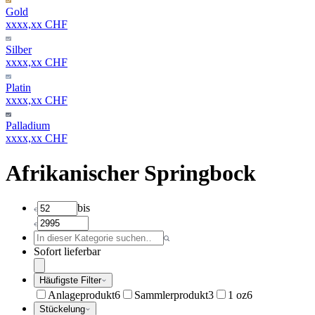
Gold
xxxx,xx CHF
Silber
xxxx,xx CHF
Platin
xxxx,xx CHF
Palladium
xxxx,xx CHF
Afrikanischer Springbock
bis
Sofort lieferbar
Häufigste Filter
Anlageprodukt
6
Sammlerprodukt
3
1 oz
6
Stückelung