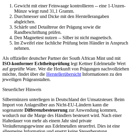
Gewicht mit einer Feinwaage kontrollieren -- eine 1-Unzen-
Münze wiegt rund 31,1 Gramm.
Durchmesser und Dicke mit den Herstellerangaben
abgleichen.
Schärfe und Detailtreue der Prägung sowie die
Randbeschriftung prüfen.
Den Magnettest nutzen -- Silber ist nicht magnetisch.
Im Zweifel eine fachliche Prüfung beim Händler in Anspruch
nehmen.
Als offizieller deutscher Partner der South African Mint und mit
ISO-konformer Echtheitsprüfung
legt Kettner Edelmetalle Wert
auf geprüfte Ware. Wer die Herkunft von Prägungen nachvollziehen
möchte, findet über die
Herstellerübersicht
Informationen zu den
jeweiligen Prägeanstalten.
Steuerlicher Hinweis
Silbermünzen unterliegen in Deutschland der Umsatzsteuer. Beim
Import von Anlagesilber aus Nicht-EU-Ländern kann die
sogenannte
Differenzbesteuerung
zur Anwendung kommen,
wodurch nur die Marge des Händlers besteuert wird. Nach einer
Haltedauer von mehr als einem Jahr sind private
Veräußerungsgewinne aus Edelmetallen steuerfrei. Dies ist eine
allgemeine Information und ersetzt keine Steuerberatung.