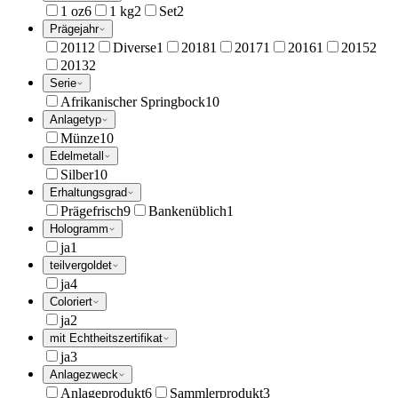
1 oz
6
1 kg
2
Set
2
Prägejahr
2011
2
Diverse
1
2018
1
2017
1
2016
1
2015
2
2013
2
Serie
Afrikanischer Springbock
10
Anlagetyp
Münze
10
Edelmetall
Silber
10
Erhaltungsgrad
Prägefrisch
9
Bankenüblich
1
Hologramm
ja
1
teilvergoldet
ja
4
Coloriert
ja
2
mit Echtheitszertifikat
ja
3
Anlagezweck
Anlageprodukt
6
Sammlerprodukt
3