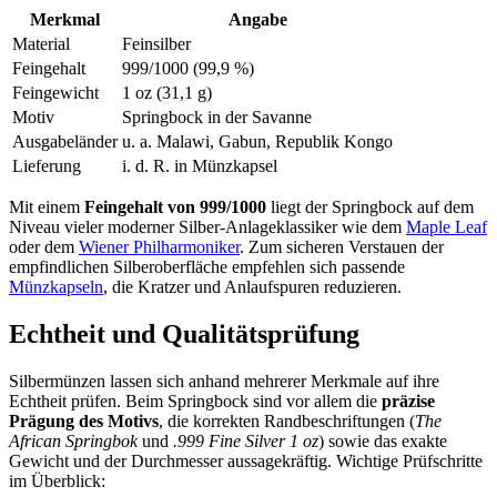
Merkmal
Angabe
Material
Feinsilber
Feingehalt
999/1000 (99,9 %)
Feingewicht
1 oz (31,1 g)
Motiv
Springbock in der Savanne
Ausgabeländer
u. a. Malawi, Gabun, Republik Kongo
Lieferung
i. d. R. in Münzkapsel
Mit einem
Feingehalt von 999/1000
liegt der Springbock auf dem
Niveau vieler moderner Silber-Anlageklassiker wie dem
Maple Leaf
oder dem
Wiener Philharmoniker
. Zum sicheren Verstauen der
empfindlichen Silberoberfläche empfehlen sich passende
Münzkapseln
, die Kratzer und Anlaufspuren reduzieren.
Echtheit und Qualitätsprüfung
Silbermünzen lassen sich anhand mehrerer Merkmale auf ihre
Echtheit prüfen. Beim Springbock sind vor allem die
präzise
Prägung des Motivs
, die korrekten Randbeschriftungen (
The
African Springbok
und
.999 Fine Silver 1 oz
) sowie das exakte
Gewicht und der Durchmesser aussagekräftig. Wichtige Prüfschritte
im Überblick: