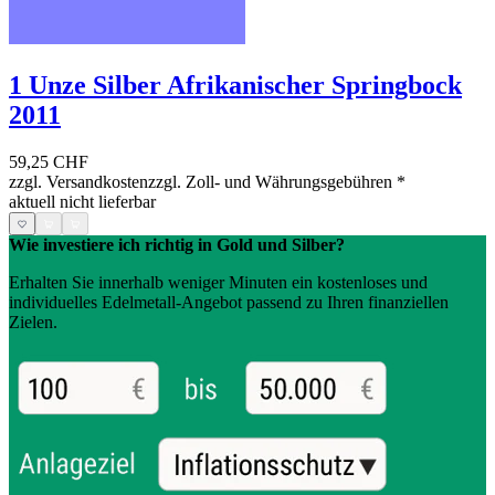
1 Unze Silber Afrikanischer Springbock
2011
59,25 CHF
zzgl. Versandkosten
zzgl. Zoll- und Währungsgebühren
*
aktuell nicht lieferbar
Wie investiere ich richtig in Gold und Silber?
Erhalten Sie innerhalb weniger Minuten ein kostenloses und
individuelles Edelmetall-Angebot passend zu Ihren finanziellen
Zielen.