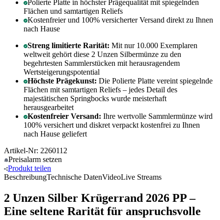
Polierte Platte in höchster Prägequalität mit spiegelnden
Flächen und samtartigen Reliefs
Kostenfreier und 100% versicherter Versand direkt zu Ihnen
nach Hause
Streng limitierte Rarität:
Mit nur 10.000 Exemplaren
weltweit gehört diese 2 Unzen Silbermünze zu den
begehrtesten Sammlerstücken mit herausragendem
Wertsteigerungspotential
Höchste Prägekunst:
Die Polierte Platte vereint spiegelnde
Flächen mit samtartigen Reliefs – jedes Detail des
majestätischen Springbocks wurde meisterhaft
herausgearbeitet
Kostenfreier Versand:
Ihre wertvolle Sammlermünze wird
100% versichert und diskret verpackt kostenfrei zu Ihnen
nach Hause geliefert
Artikel-Nr: 2260112
Preisalarm
setzen
Produkt
teilen
Beschreibung
Technische Daten
Video
Live Streams
2 Unzen Silber Krügerrand 2026 PP –
Eine seltene Rarität für anspruchsvolle