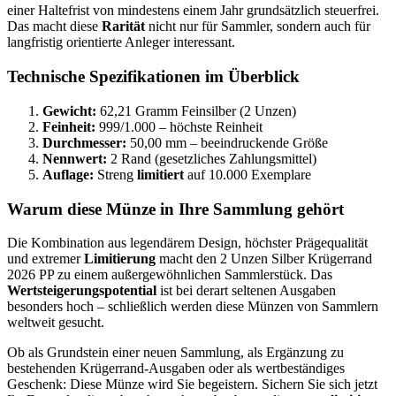
einer Haltefrist von mindestens einem Jahr grundsätzlich steuerfrei.
Das macht diese
Rarität
nicht nur für Sammler, sondern auch für
langfristig orientierte Anleger interessant.
Technische Spezifikationen im Überblick
Gewicht:
62,21 Gramm Feinsilber (2 Unzen)
Feinheit:
999/1.000 – höchste Reinheit
Durchmesser:
50,00 mm – beeindruckende Größe
Nennwert:
2 Rand (gesetzliches Zahlungsmittel)
Auflage:
Streng
limitiert
auf 10.000 Exemplare
Warum diese Münze in Ihre Sammlung gehört
Die Kombination aus legendärem Design, höchster Prägequalität
und extremer
Limitierung
macht den 2 Unzen Silber Krügerrand
2026 PP zu einem außergewöhnlichen Sammlerstück. Das
Wertsteigerungspotential
ist bei derart seltenen Ausgaben
besonders hoch – schließlich werden diese Münzen von Sammlern
weltweit gesucht.
Ob als Grundstein einer neuen Sammlung, als Ergänzung zu
bestehenden Krügerrand-Ausgaben oder als wertbeständiges
Geschenk: Diese Münze wird Sie begeistern. Sichern Sie sich jetzt