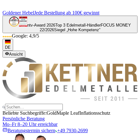
Goldener Hebel
Jede Bestellung ab 100€ gewinnt
ntv-Award 2026
Top 3 Edelmetall-Händler
FOCUS MONEY
22/2026
Siegel „Hohe Kompetenz“
Google: 4,9/5
DE
Ansicht
Beliebte Suchbegriffe:
Gold
Maple Leaf
Inflationsschutz
Persönliche Beratung
Mo–Fr 8–20 Uhr erreichbar
Beratungstermin sichern
+49 7930-2699