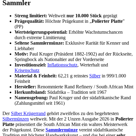
Sammler
Streng limitiert:
Weltweit
nur 10.000 Stück
geprägt
Prägequalität:
Höchste Prägekunst in „
Polierter Platte
"
(PP)
Wertsteigerungspotential:
Erhöhte Wachstumschancen
durch extreme Limitierung
Seltene Sammlermünze:
Exklusive Rarität für Kenner und
Liebhaber
Motiv:
Paul Kruger (Präsident 1882-1902) auf der Rückseite,
Springbock als Nationaltier auf der Vorderseite
Investitionsziel:
Inflationsschutz
, Werterhalt und
Krisenschutz
Material & Feinheit:
62,21 g reinstes
Silber
in 999/1.000
Feinheit
Hersteller:
Renommierte Rand Refinery / South African Mint
Herkunftsland:
Südafrika – Tradition seit 1967
Namensgebung:
Paul Kruger und der südafrikanische Rand
(Zahlungsmittel seit 1961)
Der
Silber Krügerrand
gehört zweifellos zu den begehrtesten
Silbermünzen
weltweit. Mit der 2 Unzen Ausgabe 2026 in
Polierter
Platte
präsentiert die South African Mint ein wahres Meisterwerk
der Prägekunst. Diese
Sammlermünze
vereint südafrikanische
Tradition mit höchster Handwerkskunst – und das bei einer
sehr