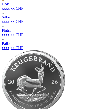
Gold
xxxx,xx CHF
Silber
xxxx,xx CHF
Platin
xxxx,xx CHF
Palladium
xxxx,xx CHF