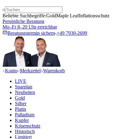
Beliebte Suchbegriffe:
Gold
Maple Leaf
Inflationsschutz
Persönliche Beratung
Mo–Fr 8–20 Uhr erreichbar
Beratungstermin sichern
+49 7930-2699
Konto
Merkzettel
Warenkorb
LIVE
Sparplan
Neuheiten
Gold
Silber
Platin
Palladium
Kupfer
Krisenschutz
Historisch
Limitiert