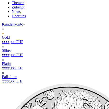
Themen
Zubehör
News
Über uns
Kundenkonto
Gold
xxxx,xx CHF
Silber
xxxx,xx CHF
Platin
xxxx,xx CHF
Palladium
xxxx,xx CHF