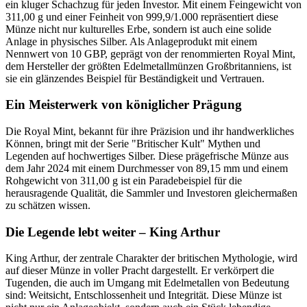
ein kluger Schachzug für jeden Investor. Mit einem Feingewicht von
311,00 g und einer Feinheit von 999,9/1.000 repräsentiert diese
Münze nicht nur kulturelles Erbe, sondern ist auch eine solide
Anlage in physisches Silber. Als Anlageprodukt mit einem
Nennwert von 10 GBP, geprägt von der renommierten Royal Mint,
dem Hersteller der größten Edelmetallmünzen Großbritanniens, ist
sie ein glänzendes Beispiel für Beständigkeit und Vertrauen.
Ein Meisterwerk von königlicher Prägung
Die Royal Mint, bekannt für ihre Präzision und ihr handwerkliches
Können, bringt mit der Serie "Britischer Kult" Mythen und
Legenden auf hochwertiges Silber. Diese prägefrische Münze aus
dem Jahr 2024 mit einem Durchmesser von 89,15 mm und einem
Rohgewicht von 311,00 g ist ein Paradebeispiel für die
herausragende Qualität, die Sammler und Investoren gleichermaßen
zu schätzen wissen.
Die Legende lebt weiter – King Arthur
King Arthur, der zentrale Charakter der britischen Mythologie, wird
auf dieser Münze in voller Pracht dargestellt. Er verkörpert die
Tugenden, die auch im Umgang mit Edelmetallen von Bedeutung
sind: Weitsicht, Entschlossenheit und Integrität. Diese Münze ist