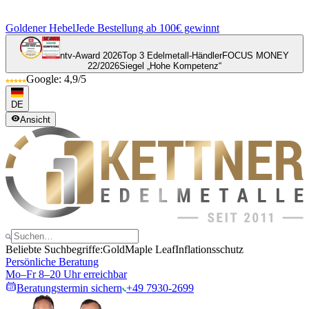
Goldener Hebel
Jede Bestellung ab 100€ gewinnt
ntv-Award 2026
Top 3 Edelmetall-Händler
FOCUS MONEY
22/2026
Siegel „Hohe Kompetenz“
Google: 4,9/5
DE
Ansicht
Beliebte Suchbegriffe:
Gold
Maple Leaf
Inflationsschutz
Persönliche Beratung
Mo–Fr 8–20 Uhr erreichbar
Beratungstermin sichern
+49 7930-2699