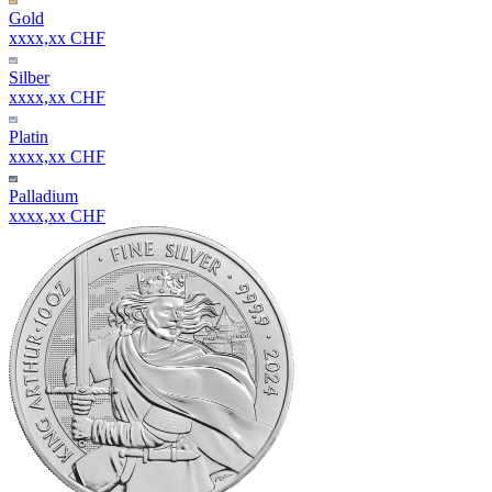
Gold
xxxx,xx CHF
Silber
xxxx,xx CHF
Platin
xxxx,xx CHF
Palladium
xxxx,xx CHF