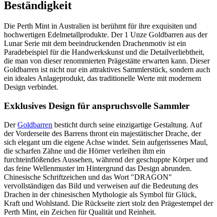
Beständigkeit
Die Perth Mint in Australien ist berühmt für ihre exquisiten und
hochwertigen Edelmetallprodukte. Der 1 Unze Goldbarren aus der
Lunar Serie mit dem beeindruckenden Drachenmotiv ist ein
Paradebeispiel für die Handwerkskunst und die Detailverliebtheit,
die man von dieser renommierten Prägestätte erwarten kann. Dieser
Goldbarren ist nicht nur ein attraktives Sammlerstück, sondern auch
ein ideales Anlageprodukt, das traditionelle Werte mit modernem
Design verbindet.
Exklusives Design für anspruchsvolle Sammler
Der
Goldbarren
besticht durch seine einzigartige Gestaltung. Auf
der Vorderseite des Barrens thront ein majestätischer Drache, der
sich elegant um die eigene Achse windet. Sein aufgerissenes Maul,
die scharfen Zähne und die Hörner verleihen ihm ein
furchteinflößendes Aussehen, während der geschuppte Körper und
das feine Wellenmuster im Hintergrund das Design abrunden.
Chinesische Schriftzeichen und das Wort "DRAGON"
vervollständigen das Bild und verweisen auf die Bedeutung des
Drachen in der chinesischen Mythologie als Symbol für Glück,
Kraft und Wohlstand. Die Rückseite ziert stolz den Prägestempel der
Perth Mint, ein Zeichen für Qualität und Reinheit.