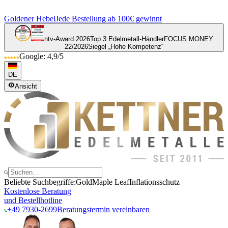
Goldener Hebel
Jede Bestellung ab 100€ gewinnt
ntv-Award 2026
Top 3 Edelmetall-Händler
FOCUS MONEY
22/2026
Siegel „Hohe Kompetenz“
Google: 4,9/5
DE
Ansicht
Beliebte Suchbegriffe:
Gold
Maple Leaf
Inflationsschutz
Kostenlose Beratung
und Bestellhotline
+49 7930-2699
Beratungstermin vereinbaren