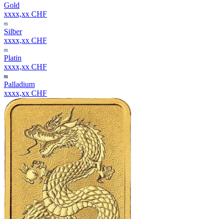
Gold
xxxx,xx CHF
Silber
xxxx,xx CHF
Platin
xxxx,xx CHF
Palladium
xxxx,xx CHF