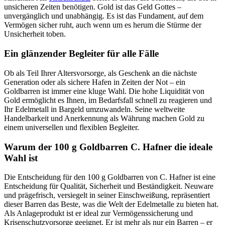
unsicheren Zeiten benötigen. Gold ist das Geld Gottes –
unvergänglich und unabhängig. Es ist das Fundament, auf dem
Vermögen sicher ruht, auch wenn um es herum die Stürme der
Unsicherheit toben.
Ein glänzender Begleiter für alle Fälle
Ob als Teil Ihrer Altersvorsorge, als Geschenk an die nächste
Generation oder als sichere Hafen in Zeiten der Not – ein
Goldbarren ist immer eine kluge Wahl. Die hohe Liquidität von
Gold ermöglicht es Ihnen, im Bedarfsfall schnell zu reagieren und
Ihr Edelmetall in Bargeld umzuwandeln. Seine weltweite
Handelbarkeit und Anerkennung als Währung machen Gold zu
einem universellen und flexiblen Begleiter.
Warum der 100 g Goldbarren C. Hafner die ideale
Wahl ist
Die Entscheidung für den 100 g Goldbarren von C. Hafner ist eine
Entscheidung für Qualität, Sicherheit und Beständigkeit. Neuware
und prägefrisch, versiegelt in seiner Einschweißung, repräsentiert
dieser Barren das Beste, was die Welt der Edelmetalle zu bieten hat.
Als Anlageprodukt ist er ideal zur Vermögenssicherung und
Krisenschutzvorsorge geeignet. Er ist mehr als nur ein Barren – er