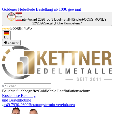
Goldener Hebel
Jede Bestellung ab 100€ gewinnt
ntv-Award 2026
Top 3 Edelmetall-Händler
FOCUS MONEY
22/2026
Siegel „Hohe Kompetenz“
Google: 4,9/5
DE
Ansicht
Beliebte Suchbegriffe:
Gold
Maple Leaf
Inflationsschutz
Kostenlose Beratung
und Bestellhotline
+49 7930-2699
Beratungstermin vereinbaren