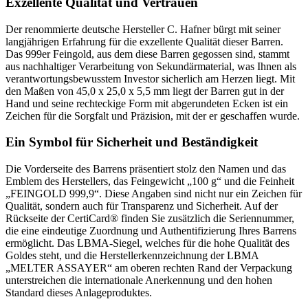
Exzellente Qualität und Vertrauen
Der renommierte deutsche Hersteller C. Hafner bürgt mit seiner
langjährigen Erfahrung für die exzellente Qualität dieser Barren.
Das 999er Feingold, aus dem diese Barren gegossen sind, stammt
aus nachhaltiger Verarbeitung von Sekundärmaterial, was Ihnen als
verantwortungsbewusstem Investor sicherlich am Herzen liegt. Mit
den Maßen von 45,0 x 25,0 x 5,5 mm liegt der Barren gut in der
Hand und seine rechteckige Form mit abgerundeten Ecken ist ein
Zeichen für die Sorgfalt und Präzision, mit der er geschaffen wurde.
Ein Symbol für Sicherheit und Beständigkeit
Die Vorderseite des Barrens präsentiert stolz den Namen und das
Emblem des Herstellers, das Feingewicht „100 g“ und die Feinheit
„FEINGOLD 999,9“. Diese Angaben sind nicht nur ein Zeichen für
Qualität, sondern auch für Transparenz und Sicherheit. Auf der
Rückseite der CertiCard® finden Sie zusätzlich die Seriennummer,
die eine eindeutige Zuordnung und Authentifizierung Ihres Barrens
ermöglicht. Das LBMA-Siegel, welches für die hohe Qualität des
Goldes steht, und die Herstellerkennzeichnung der LBMA
„MELTER ASSAYER“ am oberen rechten Rand der Verpackung
unterstreichen die internationale Anerkennung und den hohen
Standard dieses Anlageproduktes.