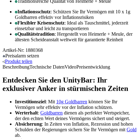
Traditionsreiche Qualität von Heimerle + Meule
Inflationsschutz
: Schützen Sie Ihr Vermögen mit 10 x 1g
Goldbarren effektiv vor Inflationsrisiken
Flexibler Krisenschutz
: Ideal als Tauschmittel, jederzeit
einsetzbar und leicht zu transportieren
Qualitätstradition
: Hergestellt von Heimerle + Meule, der
ältesten Scheideanstalt weltweit für garantierte Reinheit
Artikel-Nr: 1880368
Preisalarm
setzen
Produkt
teilen
Beschreibung
Technische Daten
Video
Preisentwicklung
Entdecken Sie den UnityBar: Ihr
exklusiver Anker in stürmischen Zeiten
Investitionsziel
: Mit
10g Goldbarren
können Sie Ihr
Vermögen sehr effektiv vor der Inflation schützen.
Werterhalt
:
Goldbarren
dienen als perfekter Wertspeicher,
der den echten Wert deines Vermögens sichert und steigert.
Absicherung
: In Zeiten von Inflation, Rezession und hohen
Schulden der Regierungen sichern Sie Ihr Vermögen mit
Gold
ab.