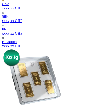
Gold
xxxx,xx CHF
Silber
xxxx,xx CHF
Platin
xxxx,xx CHF
Palladium
xxxx,xx CHF