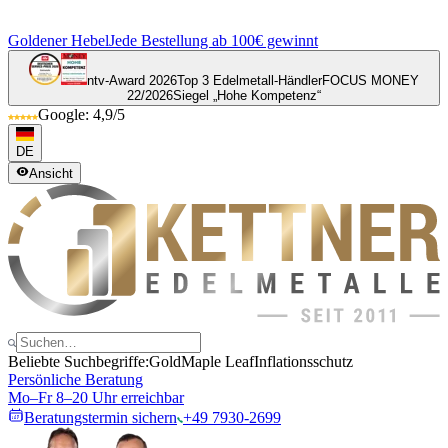
Goldener Hebel
Jede Bestellung ab 100€ gewinnt
ntv-Award 2026
Top 3 Edelmetall-Händler
FOCUS MONEY
22/2026
Siegel „Hohe Kompetenz“
Google: 4,9/5
DE
Ansicht
Beliebte Suchbegriffe:
Gold
Maple Leaf
Inflationsschutz
Persönliche Beratung
Mo–Fr 8–20 Uhr erreichbar
Beratungstermin sichern
+49 7930-2699