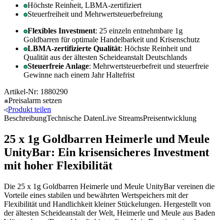
Höchste Reinheit, LBMA-zertifiziert
Steuerfreiheit und Mehrwertsteuerbefreiung
Flexibles Investment
: 25 einzeln entnehmbare 1g
Goldbarren für optimale Handelbarkeit und Krisenschutz
LBMA-zertifizierte Qualität
: Höchste Reinheit und
Qualität aus der ältesten Scheideanstalt Deutschlands
Steuerfreie Anlage
: Mehrwertsteuerbefreit und steuerfreie
Gewinne nach einem Jahr Haltefrist
Artikel-Nr: 1880290
Preisalarm
setzen
Produkt
teilen
Beschreibung
Technische Daten
Live Streams
Preisentwicklung
25 x 1g Goldbarren Heimerle und Meule
UnityBar: Ein krisensicheres Investment
mit hoher Flexibilität
Die 25 x 1g Goldbarren Heimerle und Meule UnityBar vereinen die
Vorteile eines stabilen und bewährten Wertspeichers mit der
Flexibilität und Handlichkeit kleiner Stückelungen. Hergestellt von
der ältesten Scheideanstalt der Welt, Heimerle und Meule aus Baden