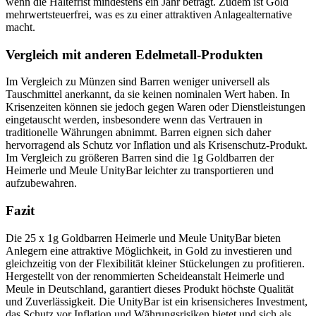
wenn die Haltefrist mindestens ein Jahr beträgt. Zudem ist Gold
mehrwertsteuerfrei, was es zu einer attraktiven Anlagealternative
macht.
Vergleich mit anderen Edelmetall-Produkten
Im Vergleich zu Münzen sind Barren weniger universell als
Tauschmittel anerkannt, da sie keinen nominalen Wert haben. In
Krisenzeiten können sie jedoch gegen Waren oder Dienstleistungen
eingetauscht werden, insbesondere wenn das Vertrauen in
traditionelle Währungen abnimmt. Barren eignen sich daher
hervorragend als Schutz vor Inflation und als Krisenschutz-Produkt.
Im Vergleich zu größeren Barren sind die 1g Goldbarren der
Heimerle und Meule UnityBar leichter zu transportieren und
aufzubewahren.
Fazit
Die 25 x 1g Goldbarren Heimerle und Meule UnityBar bieten
Anlegern eine attraktive Möglichkeit, in Gold zu investieren und
gleichzeitig von der Flexibilität kleiner Stückelungen zu profitieren.
Hergestellt von der renommierten Scheideanstalt Heimerle und
Meule in Deutschland, garantiert dieses Produkt höchste Qualität
und Zuverlässigkeit. Die UnityBar ist ein krisensicheres Investment,
das Schutz vor Inflation und Währungsrisiken bietet und sich als