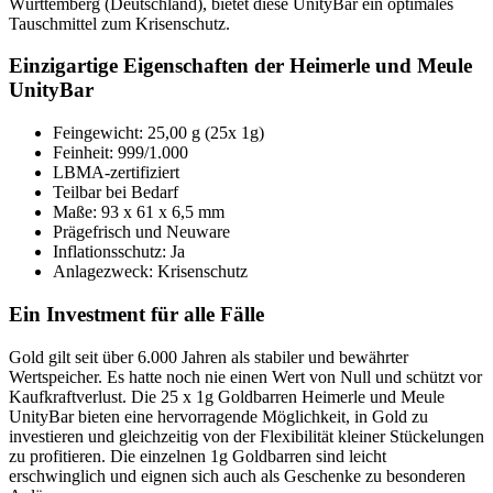
Württemberg (Deutschland), bietet diese UnityBar ein optimales
Tauschmittel zum Krisenschutz.
Einzigartige Eigenschaften der Heimerle und Meule
UnityBar
Feingewicht: 25,00 g (25x 1g)
Feinheit: 999/1.000
LBMA-zertifiziert
Teilbar bei Bedarf
Maße: 93 x 61 x 6,5 mm
Prägefrisch und Neuware
Inflationsschutz: Ja
Anlagezweck: Krisenschutz
Ein Investment für alle Fälle
Gold gilt seit über 6.000 Jahren als stabiler und bewährter
Wertspeicher. Es hatte noch nie einen Wert von Null und schützt vor
Kaufkraftverlust. Die 25 x 1g Goldbarren Heimerle und Meule
UnityBar bieten eine hervorragende Möglichkeit, in Gold zu
investieren und gleichzeitig von der Flexibilität kleiner Stückelungen
zu profitieren. Die einzelnen 1g Goldbarren sind leicht
erschwinglich und eignen sich auch als Geschenke zu besonderen