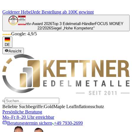
Goldener Hebel
Jede Bestellung ab 100€ gewinnt
ntv-Award 2026
Top 3 Edelmetall-Händler
FOCUS MONEY
22/2026
Siegel „Hohe Kompetenz“
Google: 4,9/5
DE
Ansicht
Beliebte Suchbegriffe:
Gold
Maple Leaf
Inflationsschutz
Persönliche Beratung
Mo–Fr 8–20 Uhr erreichbar
Beratungstermin sichern
+49 7930-2699