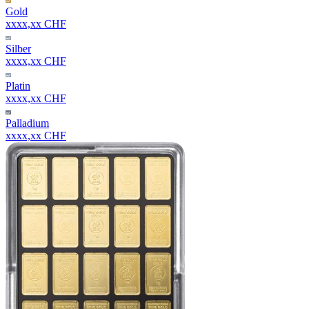
Gold
xxxx,xx CHF
Silber
xxxx,xx CHF
Platin
xxxx,xx CHF
Palladium
xxxx,xx CHF