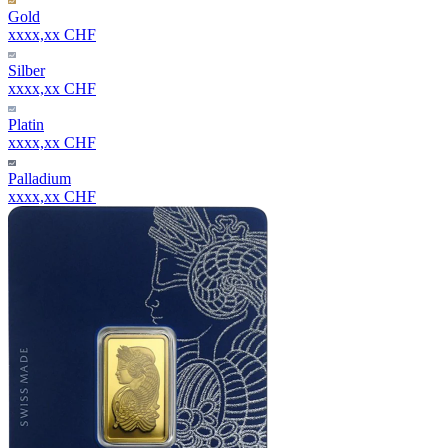
Gold
xxxx,xx CHF
Silber
xxxx,xx CHF
Platin
xxxx,xx CHF
Palladium
xxxx,xx CHF