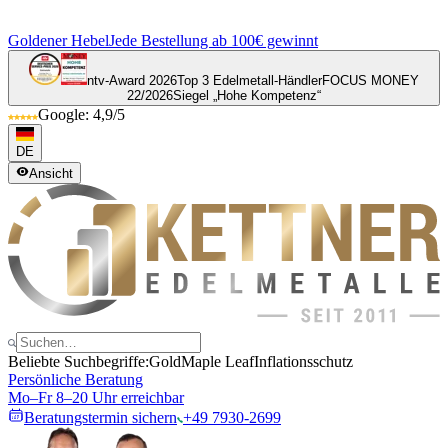
Goldener Hebel
Jede Bestellung ab 100€ gewinnt
ntv-Award 2026
Top 3 Edelmetall-Händler
FOCUS MONEY
22/2026
Siegel „Hohe Kompetenz“
Google: 4,9/5
DE
Ansicht
Beliebte Suchbegriffe:
Gold
Maple Leaf
Inflationsschutz
Persönliche Beratung
Mo–Fr 8–20 Uhr erreichbar
Beratungstermin sichern
+49 7930-2699