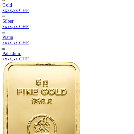
Gold
xxxx,xx CHF
Silber
xxxx,xx CHF
Platin
xxxx,xx CHF
Palladium
xxxx,xx CHF