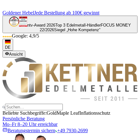
Goldener Hebel
Jede Bestellung ab 100€ gewinnt
ntv-Award 2026
Top 3 Edelmetall-Händler
FOCUS MONEY
22/2026
Siegel „Hohe Kompetenz“
Google: 4,9/5
DE
Ansicht
Beliebte Suchbegriffe:
Gold
Maple Leaf
Inflationsschutz
Persönliche Beratung
Mo–Fr 8–20 Uhr erreichbar
Beratungstermin sichern
+49 7930-2699