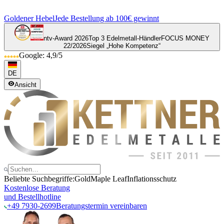
Goldener Hebel
Jede Bestellung ab 100€ gewinnt
ntv-Award 2026
Top 3 Edelmetall-Händler
FOCUS MONEY
22/2026
Siegel „Hohe Kompetenz“
Google: 4,9/5
DE
Ansicht
Beliebte Suchbegriffe:
Gold
Maple Leaf
Inflationsschutz
Kostenlose Beratung
und Bestellhotline
+49 7930-2699
Beratungstermin vereinbaren