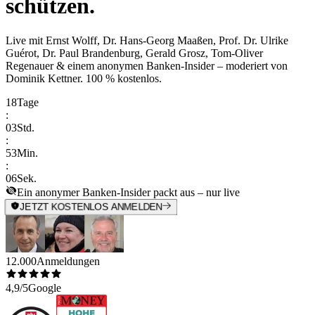
schützen.
Live mit
Ernst Wolff, Dr. Hans-Georg Maaßen, Prof. Dr. Ulrike
Guérot, Dr. Paul Brandenburg, Gerald Grosz, Tom-Oliver
Regenauer & einem anonymen Banken-Insider
– moderiert von
Dominik Kettner
.
100 % kostenlos.
18
Tage
:
03
Std.
:
53
Min.
:
06
Sek.
Ein anonymer Banken-Insider packt aus – nur live
JETZT KOSTENLOS ANMELDEN
12.000
Anmeldungen
4,9/5
Google