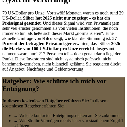
79 US-Dollar pro Unze. Vor zwölf Monaten waren es noch rund 29
US-Dollar.
Silber hat 2025 nicht nur zugelegt – es hat ein
Preissignal gesendet.
Und dieses Signal wird von Privatanlegern
sehr viel ernster genommen als von vielen Institutionen, die noch
immer so tun, als ließe sich dieser Markt „normalisieren“. Eine
aktuelle Umfrage von
Kitco
zeigt, wie klar die Stimmung ist:
57
Prozent der befragten Privatanleger
erwarten, dass Silber
2026
die Marke von 100 US-Dollar pro Unze erreicht
. Insgesamt
nahmen zwar „nur“ 212 Personen teil – doch genau darin liegt der
Punkt. Diese Investoren sind nicht systemisch gefesselt, nicht
benchmark-getrieben, nicht bilanziell gelähmt. Sie reagieren direkt
auf Angebot, Nachfrage und Geldentwertung.
Ratgeber: Wie schütze ich mich vor
Enteignung?
In diesem kostenlosen Ratgeber erfahren Sie:
In diesem
kostenlosen Ratgeber erfahren Sie:
→ Welche konkreten Enteignungsrisiken auf Sie zukommen
→ Wie Sie Ihr Vermögen rechtssicher vor staatlichem Zugriff
schützen