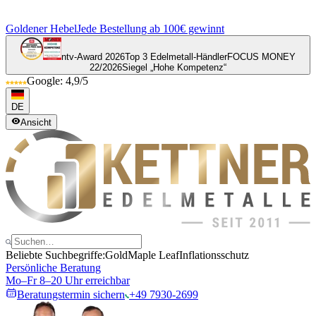
Goldener Hebel
Jede Bestellung ab 100€ gewinnt
ntv-Award 2026
Top 3 Edelmetall-Händler
FOCUS MONEY
22/2026
Siegel „Hohe Kompetenz“
Google: 4,9/5
DE
Ansicht
Beliebte Suchbegriffe:
Gold
Maple Leaf
Inflationsschutz
Persönliche Beratung
Mo–Fr 8–20 Uhr erreichbar
Beratungstermin sichern
+49 7930-2699