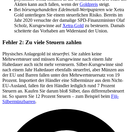
Aktien kann auch fallen, wenn der
Goldpreis
steigt.
Bei
börsengehandelten Edelmetall-Wertpapieren
wie Xetra
Gold unterliegen Sie einem steuerlichen Risiko. Bereits im
Jahr 2020 versuchte der damalige SPD-Finanzminister Olaf
Scholz, Kursgewinne auf
Xetra-Gold
zu besteuern. Damals
scheiterte das Vorhaben am Widerstand der Union.
Fehler 2: Zu viele Steuern zahlen
Physisches Anlagegold ist
steuerfrei
. Sie zahlen keine
Mehrwertsteuer und müssen Kursgewinne nach einem Jahr
Haltedauer auch nicht mehr versteuern. Silber-Kursgewinne sind
nach einem Jahr Haltedauer ebenfalls steuerfrei, aber Münzen aus
der EU und Barren fallen unter den Mehrwertsteuersatz von 19
Prozent. Importiert der Händler eine Silbermünze aus dem Nicht-
EU-Ausland, fallen für den Händler lediglich rund 7 Prozent
Steuern an. Kaufen Sie darum bloß Silber, dass differenzbesteuert
ist. So sparen Sie 12 Prozent Steuern – zum Beispiel beim
Fiji-
Silbermünzbarren
.