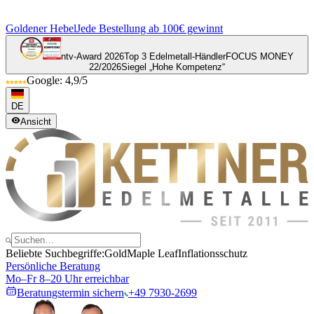
Goldener Hebel
Jede Bestellung ab 100€ gewinnt
ntv-Award 2026
Top 3 Edelmetall-Händler
FOCUS MONEY
22/2026
Siegel „Hohe Kompetenz“
Google: 4,9/5
DE
Ansicht
Beliebte Suchbegriffe:
Gold
Maple Leaf
Inflationsschutz
Persönliche Beratung
Mo–Fr 8–20 Uhr erreichbar
Beratungstermin sichern
+49 7930-2699