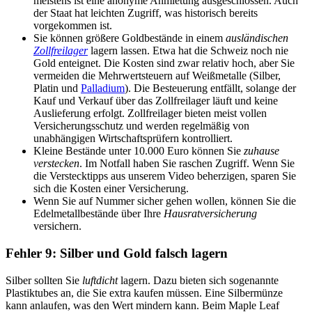
meistens ist eine anonyme Anmietung ausgeschlossen. Auch
der Staat hat leichten Zugriff, was historisch bereits
vorgekommen ist.
Sie können größere Goldbestände in einem
ausländischen
Zollfreilager
lagern lassen. Etwa hat die Schweiz noch nie
Gold enteignet. Die Kosten sind zwar relativ hoch, aber Sie
vermeiden die Mehrwertsteuern auf Weißmetalle (Silber,
Platin und
Palladium
). Die Besteuerung entfällt, solange der
Kauf und Verkauf über das Zollfreilager läuft und keine
Auslieferung erfolgt. Zollfreilager bieten meist vollen
Versicherungsschutz und werden regelmäßig von
unabhängigen Wirtschaftsprüfern kontrolliert.
Kleine Bestände unter 10.000 Euro können Sie
zuhause
verstecken
. Im Notfall haben Sie raschen Zugriff. Wenn Sie
die Verstecktipps aus unserem Video beherzigen, sparen Sie
sich die Kosten einer Versicherung.
Wenn Sie auf Nummer sicher gehen wollen, können Sie die
Edelmetallbestände über Ihre
Hausratversicherung
versichern.
Fehler 9: Silber und Gold falsch lagern
Silber sollten Sie
luftdicht
lagern. Dazu bieten sich sogenannte
Plastiktubes an, die Sie extra kaufen müssen. Eine Silbermünze
kann anlaufen, was den Wert mindern kann. Beim Maple Leaf