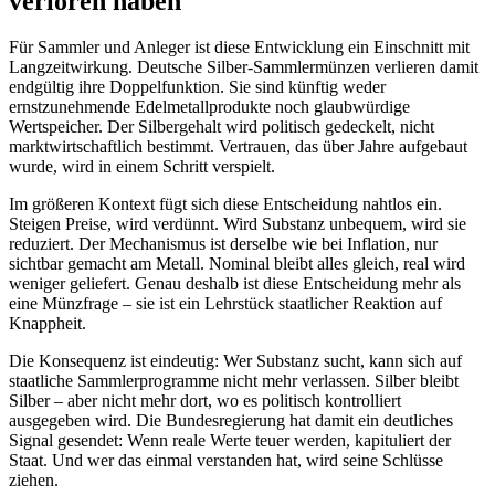
verloren haben
Für Sammler und Anleger ist diese Entwicklung ein Einschnitt mit
Langzeitwirkung. Deutsche Silber-Sammlermünzen verlieren damit
endgültig ihre Doppelfunktion. Sie sind künftig weder
ernstzunehmende Edelmetallprodukte noch glaubwürdige
Wertspeicher. Der Silbergehalt wird politisch gedeckelt, nicht
marktwirtschaftlich bestimmt. Vertrauen, das über Jahre aufgebaut
wurde, wird in einem Schritt verspielt.
Im größeren Kontext fügt sich diese Entscheidung nahtlos ein.
Steigen Preise, wird verdünnt. Wird Substanz unbequem, wird sie
reduziert. Der Mechanismus ist derselbe wie bei Inflation, nur
sichtbar gemacht am Metall. Nominal bleibt alles gleich, real wird
weniger geliefert. Genau deshalb ist diese Entscheidung mehr als
eine Münzfrage – sie ist ein Lehrstück staatlicher Reaktion auf
Knappheit.
Die Konsequenz ist eindeutig: Wer Substanz sucht, kann sich auf
staatliche Sammlerprogramme nicht mehr verlassen. Silber bleibt
Silber – aber nicht mehr dort, wo es politisch kontrolliert
ausgegeben wird. Die Bundesregierung hat damit ein deutliches
Signal gesendet: Wenn reale Werte teuer werden, kapituliert der
Staat. Und wer das einmal verstanden hat, wird seine Schlüsse
ziehen.