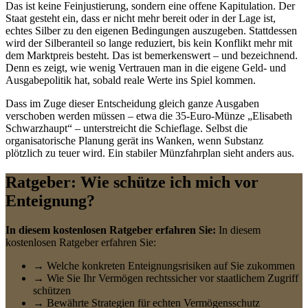
Das ist keine Feinjustierung, sondern eine offene Kapitulation. Der
Staat gesteht ein, dass er nicht mehr bereit oder in der Lage ist,
echtes Silber zu den eigenen Bedingungen auszugeben. Stattdessen
wird der Silberanteil so lange reduziert, bis kein Konflikt mehr mit
dem Marktpreis besteht. Das ist bemerkenswert – und bezeichnend.
Denn es zeigt, wie wenig Vertrauen man in die eigene Geld- und
Ausgabepolitik hat, sobald reale Werte ins Spiel kommen.
Dass im Zuge dieser Entscheidung gleich ganze Ausgaben
verschoben werden müssen – etwa die 35-Euro-Münze „Elisabeth
Schwarzhaupt“ – unterstreicht die Schieflage. Selbst die
organisatorische Planung gerät ins Wanken, wenn Substanz
plötzlich zu teuer wird. Ein stabiler Münzfahrplan sieht anders aus.
Ratgeber: Wie schütze ich mich vor
Enteignung?
In diesem kostenlosen Ratgeber erfahren Sie:
In diesem
kostenlosen Ratgeber erfahren Sie:
→ Welche konkreten Enteignungsrisiken auf Sie zukommen
→ Wie Sie Ihr Vermögen rechtssicher vor staatlichem Zugriff
schützen
→ Bewährte Strategien für echten Vermögensschutz