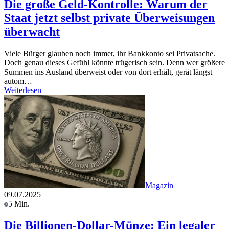
Die große Geld-Kontrolle: Warum der
Staat jetzt selbst private Überweisungen
überwacht
Viele Bürger glauben noch immer, ihr Bankkonto sei Privatsache.
Doch genau dieses Gefühl könnte trügerisch sein. Denn wer größere
Summen ins Ausland überweist oder von dort erhält, gerät längst
autom…
Weiterlesen
Magazin
09.07.2025
5 Min.
Die Billionen-Dollar-Münze: Ein legaler