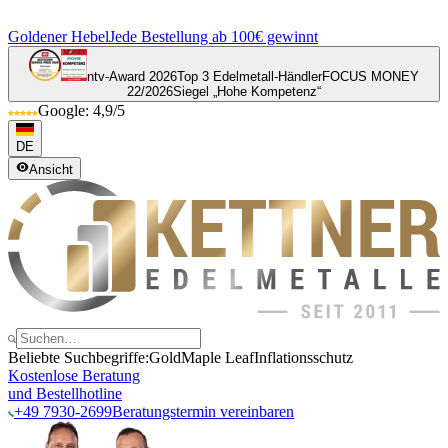
Goldener Hebel
Jede Bestellung ab 100€ gewinnt
ntv-Award 2026
Top 3 Edelmetall-Händler
FOCUS MONEY
22/2026
Siegel „Hohe Kompetenz“
Google: 4,9/5
DE
Ansicht
Beliebte Suchbegriffe:
Gold
Maple Leaf
Inflationsschutz
Kostenlose Beratung
und Bestellhotline
+49 7930-2699
Beratungstermin vereinbaren