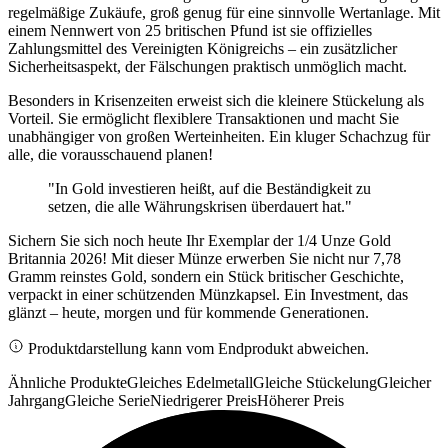
regelmäßige Zukäufe, groß genug für eine sinnvolle Wertanlage. Mit
einem Nennwert von 25 britischen Pfund ist sie offizielles
Zahlungsmittel des Vereinigten Königreichs – ein zusätzlicher
Sicherheitsaspekt, der Fälschungen praktisch unmöglich macht.
Besonders in Krisenzeiten erweist sich die kleinere Stückelung als
Vorteil. Sie ermöglicht flexiblere Transaktionen und macht Sie
unabhängiger von großen Werteinheiten. Ein kluger Schachzug für
alle, die vorausschauend planen!
"In Gold investieren heißt, auf die Beständigkeit zu
setzen, die alle Währungskrisen überdauert hat."
Sichern Sie sich noch heute Ihr Exemplar der 1/4 Unze Gold
Britannia 2026! Mit dieser Münze erwerben Sie nicht nur 7,78
Gramm reinstes Gold, sondern ein Stück britischer Geschichte,
verpackt in einer schützenden Münzkapsel. Ein Investment, das
glänzt – heute, morgen und für kommende Generationen.
Produktdarstellung kann vom Endprodukt abweichen.
Ähnliche Produkte
Gleiches Edelmetall
Gleiche Stückelung
Gleicher
Jahrgang
Gleiche Serie
Niedrigerer Preis
Höherer Preis