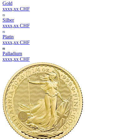
Gold
xxxx,xx CHF
Silber
xxxx,xx CHF
Platin
xxxx,xx CHF
Palladium
xxxx,xx CHF