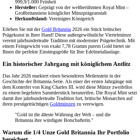
999,9/1.000 Feinheit
Hersteller:
Geprägt von der weltberühmten Royal Mint –
Großbritanniens königlicher Münzprägeanstalt
Herkunftsland:
Vereinigtes Königreich
Erleben Sie mit der
Gold Britannia
2026 ein Stück britischer
Prägekunst in Ihrer Hand! Diese außergewöhnliche Viertelmünze
vereint jahrhundertealte Tradition mit modernster Prägetechnik. Mit
einem Feingewicht von exakt 7,78 Gramm purem Gold bietet sie
Ihnen die perfekte Einstiegsgröße für Ihre Edelmetallanlage.
Ein historischer Jahrgang mit königlichem Antlitz
Das Jahr 2026 markiert einen besonderen Meilenstein in der
Geschichte der Britannia-Serie. Als einer der ersten Jahrgänge mit
dem Konterfei von King Charles III. wird diese Münze zweifellos
zu einem begehrten Sammlerstück heranreifen. Die Royal Mint setzt
damit ihre jahrhundertealte Tradition fort, britische Monarchen auf
ihren prestigeträchtigen
Goldmünzen
zu verewigen.
"Gold ist die älteste Währung der Welt – und die
Britannia ihre würdigste Botschafterin."
Warum die 1/4 Unze Gold Britannia Ihr Portfolio
bereichert