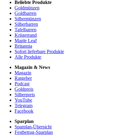
Beliebte Produkte
Goldmünzen
Goldbarren
Silbermünzen
Silberbarren
Tafelbarren
Krügerrand
Maple Leaf
Britannia
Sofort lieferbare Produkte
Alle Produkte
Magazin & News
Magazin
Ratgeber
Podcast
Goldpreis
Silberpreis
YouTube
Telegram
Facebook
Sparplan
Sparplan-Übersicht
Festbetrag-Sparplan