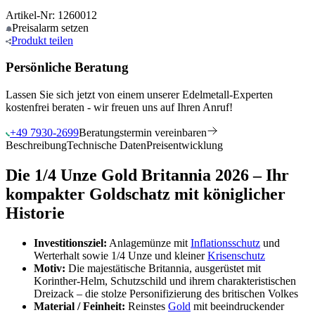
Artikel-Nr: 1260012
Preisalarm
setzen
Produkt
teilen
Persönliche Beratung
Lassen Sie sich jetzt von einem unserer Edelmetall-Experten
kostenfrei beraten - wir freuen uns auf Ihren Anruf!
+49 7930-2699
Beratungstermin vereinbaren
Beschreibung
Technische Daten
Preisentwicklung
Die 1/4 Unze Gold Britannia 2026 – Ihr
kompakter Goldschatz mit königlicher
Historie
Investitionsziel:
Anlagemünze mit
Inflationsschutz
und
Werterhalt sowie 1/4 Unze und kleiner
Krisenschutz
Motiv:
Die majestätische Britannia, ausgerüstet mit
Korinther-Helm, Schutzschild und ihrem charakteristischen
Dreizack – die stolze Personifizierung des britischen Volkes
Material / Feinheit:
Reinstes
Gold
mit beeindruckender