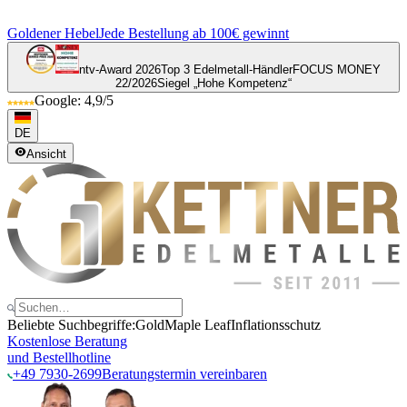
Goldener Hebel
Jede Bestellung ab 100€ gewinnt
ntv-Award 2026
Top 3 Edelmetall-Händler
FOCUS MONEY
22/2026
Siegel „Hohe Kompetenz“
Google: 4,9/5
DE
Ansicht
Beliebte Suchbegriffe:
Gold
Maple Leaf
Inflationsschutz
Kostenlose Beratung
und Bestellhotline
+49 7930-2699
Beratungstermin vereinbaren