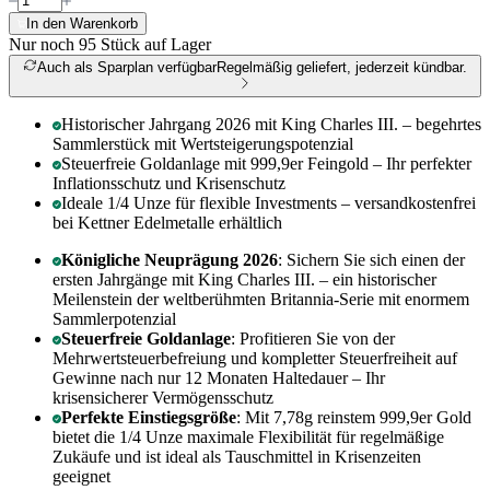
In den Warenkorb
Nur noch 95
Stück auf Lager
Auch als Sparplan verfügbar
Regelmäßig geliefert, jederzeit kündbar.
Historischer Jahrgang 2026 mit King Charles III. – begehrtes
Sammlerstück mit Wertsteigerungspotenzial
Steuerfreie Goldanlage mit 999,9er Feingold – Ihr perfekter
Inflationsschutz und Krisenschutz
Ideale 1/4 Unze für flexible Investments – versandkostenfrei
bei Kettner Edelmetalle erhältlich
Königliche Neuprägung 2026
: Sichern Sie sich einen der
ersten Jahrgänge mit King Charles III. – ein historischer
Meilenstein der weltberühmten Britannia-Serie mit enormem
Sammlerpotenzial
Steuerfreie Goldanlage
: Profitieren Sie von der
Mehrwertsteuerbefreiung und kompletter Steuerfreiheit auf
Gewinne nach nur 12 Monaten Haltedauer – Ihr
krisensicherer Vermögensschutz
Perfekte Einstiegsgröße
: Mit 7,78g reinstem 999,9er Gold
bietet die 1/4 Unze maximale Flexibilität für regelmäßige
Zukäufe und ist ideal als Tauschmittel in Krisenzeiten
geeignet