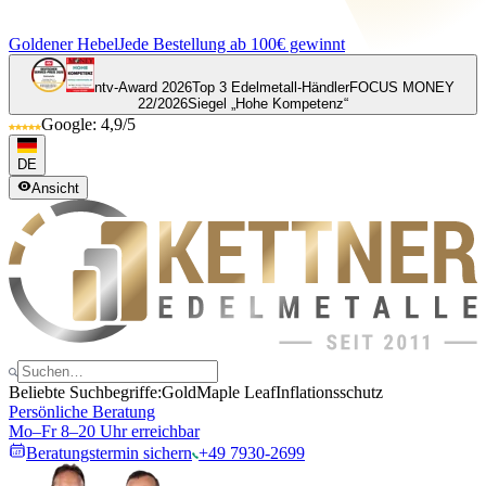
Goldener Hebel
Jede Bestellung ab 100€ gewinnt
ntv-Award 2026
Top 3 Edelmetall-Händler
FOCUS MONEY
22/2026
Siegel „Hohe Kompetenz“
Google: 4,9/5
DE
Ansicht
Beliebte Suchbegriffe:
Gold
Maple Leaf
Inflationsschutz
Persönliche Beratung
Mo–Fr 8–20 Uhr erreichbar
Beratungstermin sichern
+49 7930-2699