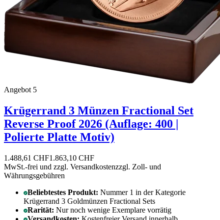
Angebot 5
Krügerrand 3 Münzen Fractional Set
Reverse Proof 2026 (Auflage: 400 |
Polierte Platte Motiv)
1.488,61 CHF
1.863,10 CHF
MwSt.-frei und
zzgl. Versandkosten
zzgl. Zoll- und
Währungsgebühren
Beliebtestes Produkt:
Nummer 1 in der Kategorie
Krügerrand 3 Goldmünzen Fractional Sets
Rarität:
Nur noch wenige Exemplare vorrätig
Versandkosten:
Kostenfreier Versand innerhalb