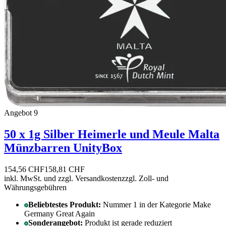
Angebot 9
50 x 1g Silber Heimerle und Meule Malta
Münzbarren UnityBox
154,56 CHF
158,81 CHF
inkl. MwSt. und
zzgl. Versandkosten
zzgl. Zoll- und
Währungsgebühren
Beliebtestes Produkt:
Nummer 1 in der Kategorie Make
Germany Great Again
Sonderangebot:
Produkt ist gerade reduziert