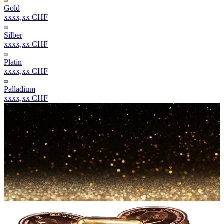
Gold
xxxx,xx CHF
Silber
xxxx,xx CHF
Platin
xxxx,xx CHF
Palladium
xxxx,xx CHF