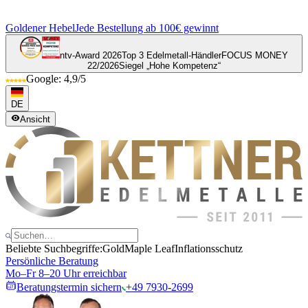
Goldener Hebel
Jede Bestellung ab 100€ gewinnt
ntv-Award 2026
Top 3 Edelmetall-Händler
FOCUS MONEY
22/2026
Siegel „Hohe Kompetenz“
Google: 4,9/5
DE
Ansicht
Beliebte Suchbegriffe:
Gold
Maple Leaf
Inflationsschutz
Persönliche Beratung
Mo–Fr 8–20 Uhr erreichbar
Beratungstermin sichern
+49 7930-2699