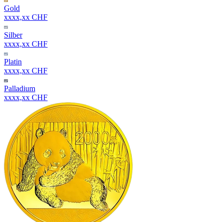
Gold
xxxx,xx CHF
Silber
xxxx,xx CHF
Platin
xxxx,xx CHF
Palladium
xxxx,xx CHF