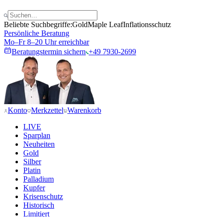
Beliebte Suchbegriffe:
Gold
Maple Leaf
Inflationsschutz
Persönliche Beratung
Mo–Fr 8–20 Uhr erreichbar
Beratungstermin sichern
+49 7930-2699
Konto
Merkzettel
Warenkorb
LIVE
Sparplan
Neuheiten
Gold
Silber
Platin
Palladium
Kupfer
Krisenschutz
Historisch
Limitiert