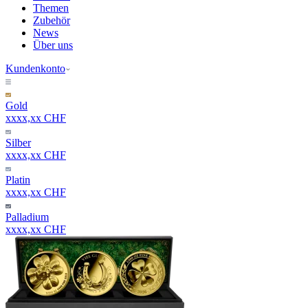
Themen
Zubehör
News
Über uns
Kundenkonto
Gold
xxxx,xx CHF
Silber
xxxx,xx CHF
Platin
xxxx,xx CHF
Palladium
xxxx,xx CHF