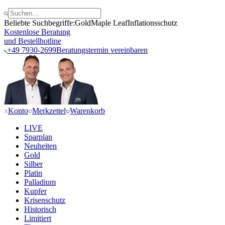
Beliebte Suchbegriffe:
Gold
Maple Leaf
Inflationsschutz
Kostenlose Beratung
und Bestellhotline
+49 7930-2699
Beratungstermin vereinbaren
Konto
Merkzettel
Warenkorb
LIVE
Sparplan
Neuheiten
Gold
Silber
Platin
Palladium
Kupfer
Krisenschutz
Historisch
Limitiert