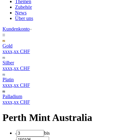
Themen
Zubehör
News
Über uns
Kundenkonto
Gold
xxxx,xx CHF
Silber
xxxx,xx CHF
Platin
xxxx,xx CHF
Palladium
xxxx,xx CHF
Perth Mint Australia
bis