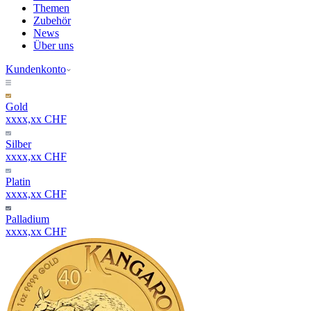
Themen
Zubehör
News
Über uns
Kundenkonto
Gold
xxxx,xx CHF
Silber
xxxx,xx CHF
Platin
xxxx,xx CHF
Palladium
xxxx,xx CHF