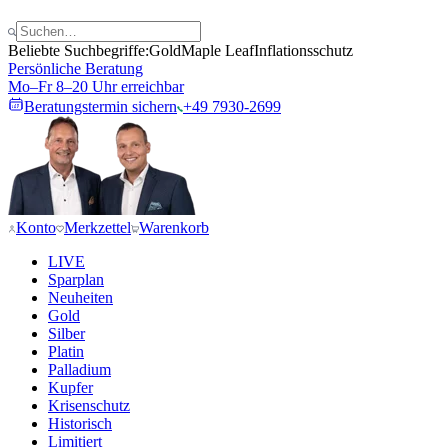
Beliebte Suchbegriffe:
Gold
Maple Leaf
Inflationsschutz
Persönliche Beratung
Mo–Fr 8–20 Uhr erreichbar
Beratungstermin sichern
+49 7930-2699
Konto
Merkzettel
Warenkorb
LIVE
Sparplan
Neuheiten
Gold
Silber
Platin
Palladium
Kupfer
Krisenschutz
Historisch
Limitiert